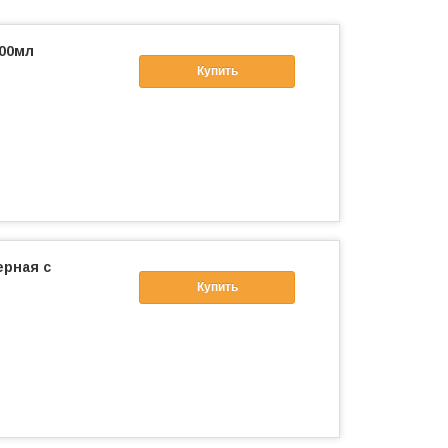
100мл
Купить
ерная с
.
Купить