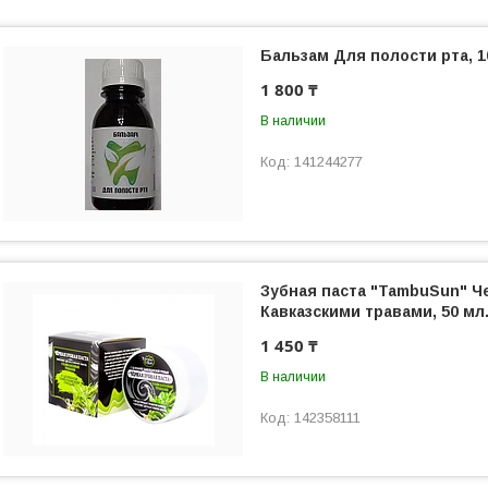
Бальзам Для полости рта, 
1 800 ₸
В наличии
141244277
Зубная паста "TambuSun" Ч
Кавказскими травами, 50 мл
1 450 ₸
В наличии
142358111