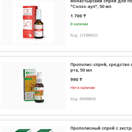
Монастырский спрей для по
"Солох-аул", 50 мл
1 700 ₸
В наличии
172886321
Прополис-спрей, средство 
рта, 50 мл
990 ₸
Нет в наличии
65998642
Прополисный спрей с экстр