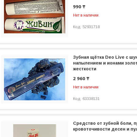
990 ₸
Нет в наличии
52931718
Зубная щётка Deo Live с ш
напылением и ионами золот
жесткости
2 960 ₸
Нет в наличии
63338131
Средство от зубной боли, п
кровоточивости десен и пу