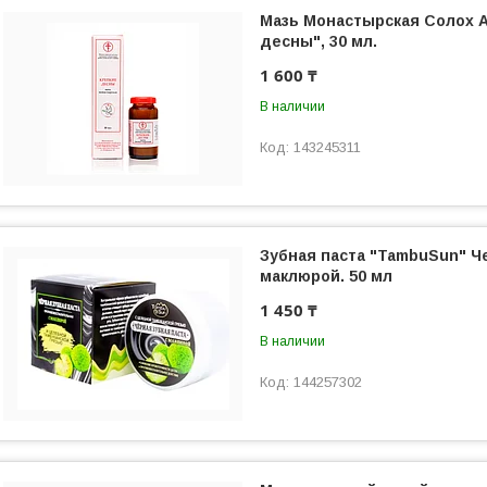
Мазь Монастырская Солох А
десны", 30 мл.
1 600 ₸
В наличии
143245311
Зубная паста "TambuSun" Ч
маклюрой. 50 мл
1 450 ₸
В наличии
144257302