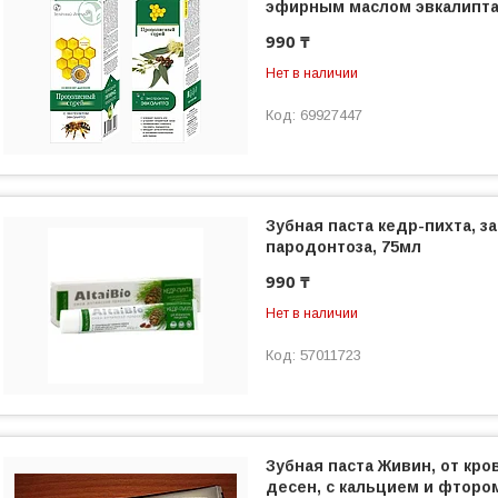
эфирным маслом эвкалипта
990 ₸
Нет в наличии
69927447
Зубная паста кедр-пихта, з
пародонтоза, 75мл
990 ₸
Нет в наличии
57011723
Зубная паста Живин, от кр
десен, с кальцием и фтором