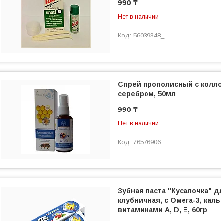
990 ₸
Нет в наличии
56039348_
Спрей прополисный с кол
серебром, 50мл
990 ₸
Нет в наличии
76576906
Зубная паста "Кусалочка" д
клубничная, с Омега-3, кал
витаминами A, D, E, 60гр