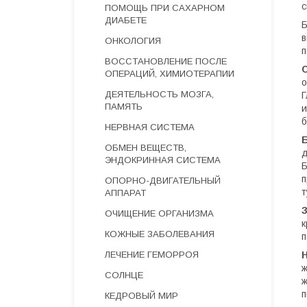
с
ПОМОЩЬ ПРИ САХАРНОМ
ДИАБЕТЕ
Б
в
ОНКОЛОГИЯ
п
ВОССТАНОВЛЕНИЕ ПОСЛЕ
ОПЕРАЦИЙ, ХИМИОТЕРАПИИ
о
ДЕЯТЕЛЬНОСТЬ МОЗГА,
Г
ПАМЯТЬ
и
б
НЕРВНАЯ СИСТЕМА
ОБМЕН ВЕЩЕСТВ,
д
ЭНДОКРИННАЯ СИСТЕМА
Б
п
ОПОРНО-ДВИГАТЕЛЬНЫЙ
т
АППАРАТ
ОЧИЩЕНИЕ ОРГАНИЗМА
к
КОЖНЫЕ ЗАБОЛЕВАНИЯ
п
ЛЕЧЕНИЕ ГЕМОРРОЯ
ж
СОЛНЦЕ
ж
п
КЕДРОВЫЙ МИР