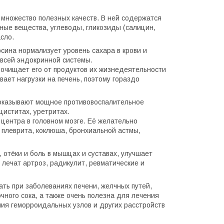
множество полезных качеств. В ней содержатся
ные вещества, углеводы, гликозиды (салицин,
сло.
ина нормализует уровень сахара в крови и
 всей эндокринной системы.
 очищает его от продуктов их жизнедеятельности
вает нагрузки на печень, поэтому гораздо
 оказывают мощное противовоспалительное
иститах, уретритах.
центра в головном мозге. Её желательно
а плеврита, коклюша, бронхиальной астмы,
, отёки и боль в мышцах и суставах, улучшает
лечат артроз, радикулит, ревматические и
ать при заболеваниях печени, желчных путей,
ного сока, а также очень полезна для лечения
ия геморроидальных узлов и других расстройств