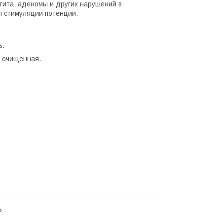
тита, аденомы и других нарушений в
я стимуляции потенции.
ь.
а очищенная.
ь