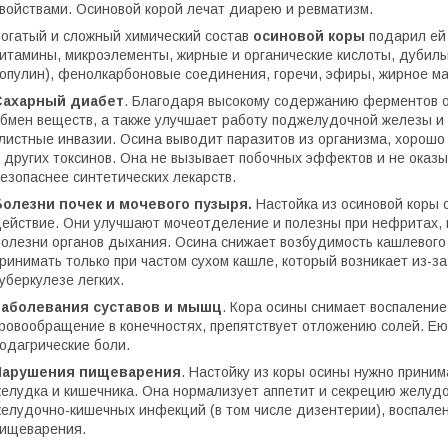
войствами. Осиновой корой лечат диарею и ревматизм.
огатый и сложный химический состав
осиновой коры
подарил ей 
итамины, микроэлементы, жирные и органические кислоты, дубиль
опулин), фенолкарбоновые соединения, горечи, эфиры, жирное ма
Сахарный диабет
. Благодаря высокому содержанию ферментов ос
бмен веществ, а также улучшает работу поджелудочной железы и
листные инвазии. Осина выводит паразитов из организма, хорошо
 других токсинов. Она не вызывает побочных эффектов и не оказы
езопаснее синтетических лекарств.
Болезни почек и мочевого пузыря.
Настойка из осиновой коры
ействие. Они улучшают мочеотделение и полезны при нефритах, ц
олезни органов дыхания. Осина снижает возбудимость кашлевого 
ринимать только при частом сухом кашле, который возникает из-з
уберкулезе легких.
Заболевания суставов и мышц
. Кора осины снимает воспаление
ровообращение в конечностях, препятствует отложению солей. Ею 
одагрические боли.
Нарушения пищеварения
. Настойку из коры осины нужно приним
елудка и кишечника. Она нормализует аппетит и секрецию желудоч
елудочно-кишечных инфекций (в том числе дизентерии), воспален
ищеварения.