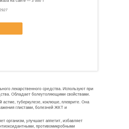
каза на сайте — 3 000 ₸
2927
ьного лекарственного средства. Используют при
едства. Обладает болеутоляющими свойствами.
 астме, туберкулезе, коклюше, плеврите. Она
ражения глистами, болезней ЖКТ и
яет организм, улучшает аппетит, избавляет
антиоксидантными, противомикробными