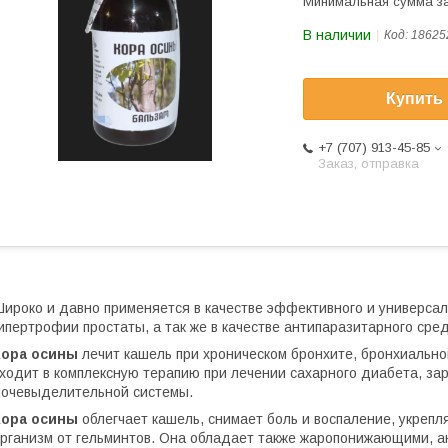
Минимальная сумма за
В наличии
Код:
18625
Купить
+7 (707) 913-45-85
Заказ, отправка
ироко и давно применяется в качестве эффективного и универсал
ипертрофии простаты, а так же в качестве антипаразитарного ср
Кора осины
лечит кашель при хроническом бронхите, бронхиальной
ходит в комплексную терапию при лечении сахарного диабета, за
очевыделительной системы.
Кора осины
облегчает кашель, снимает боль и воспаление, укрепл
рганизм от гельминтов. Она обладает также жаропонижающими, 