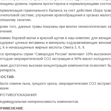
енщины уровень гормона прогестерона и нормализующими соотно
ормализация гормонального баланса за счет действия сбора трав 
очеполовой системе, улучшение кровообращения в органах малого т
спешному зачатию.
роме того, данные травы показаны при многих гинекологических з
ечения.
омимо боровой матки и красной щетки в наш комплекс для женщин
одержат ценные витамины и минералы оздоравливающие женский 
, К и ненасыщенные жирные кислоты Омега 3, 6, 9.
се препараты серии “Самородок России” включают 10% высококо
етодом сверхкритической СО2 экстракции и 90% масел холодного
акая достаточно высокая концентрация компонентов позволяет 
репарата.
СОСТАВ
:
асло семени льна, грецкого ореха, сверхкритические СО2 экстракт
ишни.
ПРОТИВОПОКАЗАНИЯ:
ндивидуальная непереносимость компонентов.
ПРИМЕНЕНИЕ
: