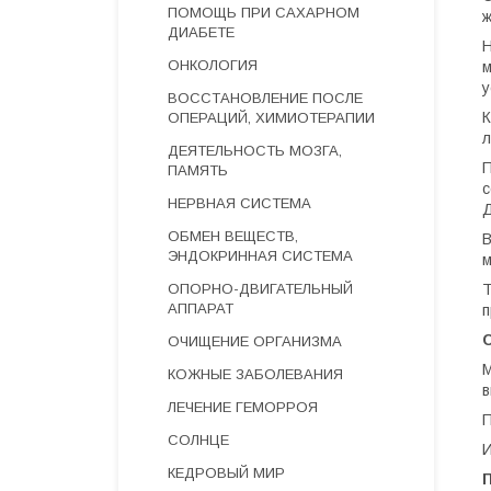
ПОМОЩЬ ПРИ САХАРНОМ
ж
ДИАБЕТЕ
Н
ОНКОЛОГИЯ
м
у
ВОССТАНОВЛЕНИЕ ПОСЛЕ
К
ОПЕРАЦИЙ, ХИМИОТЕРАПИИ
л
ДЕЯТЕЛЬНОСТЬ МОЗГА,
П
ПАМЯТЬ
с
НЕРВНАЯ СИСТЕМА
Д
ОБМЕН ВЕЩЕСТВ,
В
ЭНДОКРИННАЯ СИСТЕМА
м
ОПОРНО-ДВИГАТЕЛЬНЫЙ
Т
АППАРАТ
п
ОЧИЩЕНИЕ ОРГАНИЗМА
М
КОЖНЫЕ ЗАБОЛЕВАНИЯ
в
ЛЕЧЕНИЕ ГЕМОРРОЯ
СОЛНЦЕ
И
КЕДРОВЫЙ МИР