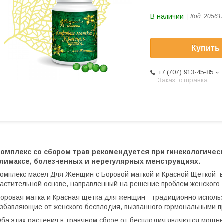
В наличии
Код:
20561
Купить
+7 (707) 913-45-85
Заказ, отправка
Комплекс со сбором трав рекомендуется при гинекологичес
климаксе, болезненных и нерегулярных менструациях.
омплекс масел Для Женщин с Боровой маткой и Красной Щеткой в
астительной основе, направленный на решение проблем женского 
оровая матка и Красная щетка для женщин - традиционно исполь
збавляющие от женского бесплодия, вызванного гормональными 
ба этих растения в травяном сборе от бесплодия являются мощ