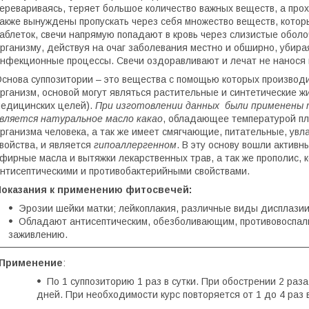
еревариваясь, теряет большое количество важных веществ, а про
акже вынуждены пропускать через себя множество веществ, которы
аблеток, свечи напрямую попадают в кровь через слизистые оболо
рганизму, действуя на очаг заболевания местно и обширно, убир
нфекционные процессы. Свечи оздоравливают и лечат не нанося в
снова суппозитории – это вещества с помощью которых производ
рганизм, основой могут являться растительные и синтетические
едицинских целей).
При изготовлении данных были применены
вляется натуральное масло какао
, обладающее температурой пл
рганизма человека, а так же имеет смягчающие, питательные, у
войства, и является
гипоаллергенном
. В эту основу вошли актив
фирные масла и вытяжки лекарственных трав, а так же прополис,
нтисептическими и противобактерийными свойствами.
Показания к применению фитосвечей:
Эрозии шейки матки; лейкоплакия, различные виды дисплазии
Обладают антисептическим, обезболивающим, противовоспал
заживлению.
Применение
:
По 1 суппозиторию 1 раз в сутки. При обострении 2 раза
дней. При необходимости курс повторяется от 1 до 4 раз в