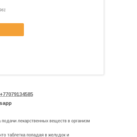
961
+77079134585
tsapp
 подачи лекарственных веществ в организм
что таблетка попадая в желудок и