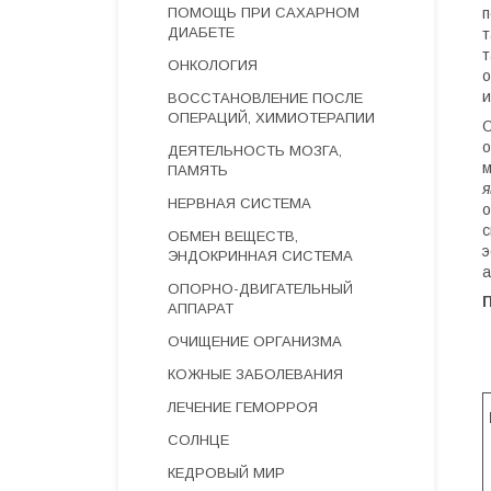
ПОМОЩЬ ПРИ САХАРНОМ
п
ДИАБЕТЕ
т
т
ОНКОЛОГИЯ
о
и
ВОССТАНОВЛЕНИЕ ПОСЛЕ
ОПЕРАЦИЙ, ХИМИОТЕРАПИИ
О
о
ДЕЯТЕЛЬНОСТЬ МОЗГА,
м
ПАМЯТЬ
я
НЕРВНАЯ СИСТЕМА
о
с
ОБМЕН ВЕЩЕСТВ,
э
ЭНДОКРИННАЯ СИСТЕМА
а
ОПОРНО-ДВИГАТЕЛЬНЫЙ
АППАРАТ
ОЧИЩЕНИЕ ОРГАНИЗМА
КОЖНЫЕ ЗАБОЛЕВАНИЯ
ЛЕЧЕНИЕ ГЕМОРРОЯ
СОЛНЦЕ
КЕДРОВЫЙ МИР