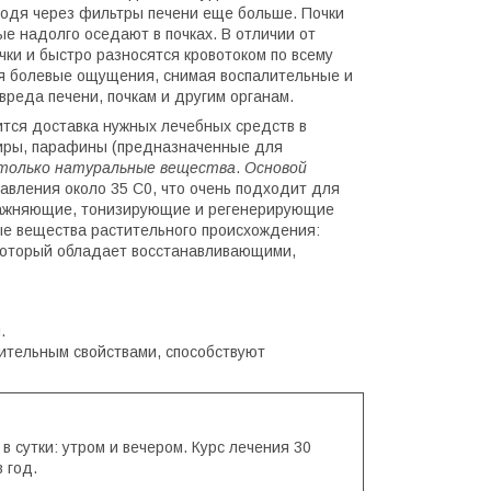
ходя через фильтры печени еще больше. Почки
е надолго оседают в почках. В отличии от
чки и быстро разносятся кровотоком по всему
ая болевые ощущения, снимая воспалительные и
реда печени, почкам и другим органам.
ится доставка нужных лечебных средств в
 жиры, парафины (предназначенные для
 только натуральные вещества
.
Основой
авления около 35 С0, что очень подходит для
влажняющие, тонизирующие и регенерирующие
ные вещества растительного происхождения:
 который обладает восстанавливающими,
.
ительным свойствами, способствуют
 в сутки: утром и вечером. Курс лечения 30
 год.