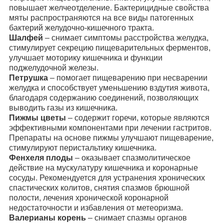
повышает желчеотделение. Бактерицидные свойства
мяты распространяются на все виды патогенных
бактерий желудочно-кишечного тракта.
Шалфей
– снимает симптомы расстройства желудка,
стимулирует секрецию пищеварительных ферментов,
улучшает моторику кишечника и функции
поджелудочной железы.
Петрушка
– помогает пищеварению при несварении
желудка и способствует уменьшению вздутия живота,
благодаря содержанию соединений, позволяющих
выводить газы из кишечника.
Пижмы цветы
– содержит горечи, которые являются
эффективными компонентами при лечении гастритов.
Препараты на основе пижмы улучшают пищеварение,
стимулируют перистальтику кишечника.
Фенхеля плоды
– оказывает спазмолитическое
действие на мускулатуру кишечника и коронарные
сосуды. Рекомендуется для устранения хронических
спастических колитов, снятия спазмов брюшной
полости, лечения хронической коронарной
недостаточности и избавления от метеоризма.
Валерианы корень
– снимает спазмы органов