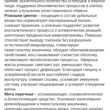
приеме значительного количества углеводов и жирной
пищи, поддержке биохимических процессов в клетках
печени, улучшению холестеринового обмена.
Ромашки цветки
– входящие в состав дубильные
вещества нормализуют бактериальный баланс,
снижают брожение, а апигенин подавляет развитие
воспалительного процесса и аллергических реакций,
уничтожает вредоносные микроорганизмы. Ромашка
способствует выводу токсинов без разрушения
естественной микрофлоры, стимулирует
перистальтику кишечника, обладая обволакивающими
свойствами, восстанавливает слизистую оболочку,
активизирует метаболические процессы. Эфирные
масла ромашки, смягчают кал, уменьшают боль,
облегчают процесс дефекации. Благодаря глицину и
аскорбиновой кислоте расслабляет гладкую
мускулатуру, снимает спазмы, усиливает иммунную
систему, улучшает пищеварение и ускоряет отведение
желчи.
Мята перечная
– успокаивающее, спазмолитическое
и болеутоляющее средство. Усиливает капиллярное
кровообращение и перистальтику кишечника,
секрецию пищеварительных желез, улучшает аппетит,