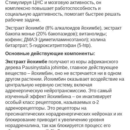
Стимулируя ЦНС и мозговую активность, он
комплексно повышает работоспособность и
социальную адаптивность, помогает быстрее решать
рабочие задачи.
Экстракт йохимбе (8% алкалоидов йохимбе), экстракт
бакопа монье (20% бакопазидов); витанолиды;
кофеин; ДМАЭ (диметиламиноэтанол); холина
битартрат; 5-гидрокситриптофан (5-htp).
Основные действующие компоненты:
Экстракт йохимбе
получают из коры африканского
дерева Pausinystalia johimbe, главное действующее
вещество – йохимбин, оно не встречается ни в одном
другом растении. Йохимбин оказывает воздействие на
центральную нервную систему, включая
адренергическую нейротрансмиссию. Это самый
изученный эффект йохимбина – он инактивирует
особый класс рецепторов, называемых α-2
адренорецепторы. Это рецепторы на
пресинаптических норадренергических нейронах и их
блокирование приводит к увеличению уровня
норадреналина, так как блокируется процесс его