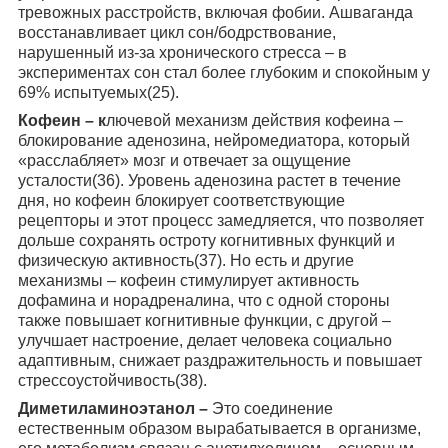
тревожных расстройств, включая фобии. Ашваганда
восстанавливает цикл сон/бодрствование,
нарушенный из-за хронического стресса – в
экспериментах сон стал более глубоким и спокойным у
69% испытуемых(25).
Кофеин – к
лючевой механизм действия кофеина –
блокирование аденозина, нейромедиатора, который
«расслабляет» мозг и отвечает за ощущение
усталости(36). Уровень аденозина растет в течение
дня, но кофеин блокирует соответствующие
рецепторы и этот процесс замедляется, что позволяет
дольше сохранять остроту когнитивных функций и
физическую активность(37). Но есть и другие
механизмы – кофеин стимулирует активность
дофамина и норадреналина, что с одной стороны
также повышает когнитивные функции, с другой –
улучшает настроение, делает человека социально
адаптивным, снижает раздражительность и повышает
стрессоустойчивость(38).
Диметиламиноэтанол –
Это соединение
естественным образом вырабатывается в организме,