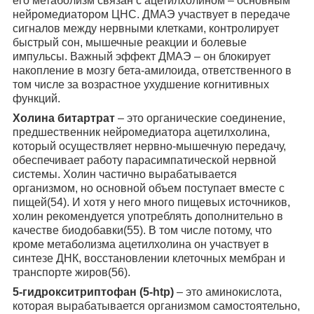
его метаболизм связан с ацетилхолином – основным
нейромедиатором ЦНС. ДМАЭ участвует в передаче
сигналов между нервными клетками, контролирует
быстрый сон, мышечные реакции и болевые
импульсы. Важный эффект ДМАЭ – он блокирует
накопление в мозгу бета-амилоида, ответственного в
том числе за возрастное ухудшение когнитивных
функций.
Холина битартрат
– это органические соединение,
предшественник нейромедиатора ацетилхолина,
который осуществляет нервно-мышечную передачу,
обеспечивает работу парасимпатической нервной
системы. Холин частично вырабатывается
организмом, но основной объем поступает вместе с
пищей(54). И хотя у него много пищевых источников,
холин рекомендуется употреблять дополнительно в
качестве биодобавки(55). В том числе потому, что
кроме метаболизма ацетилхолина он участвует в
синтезе ДНК, восстановлении клеточных мембран и
транспорте жиров(56).
5-гидрокситриптофан (5-htp)
– это аминокислота,
которая вырабатывается организмом самостоятельно,