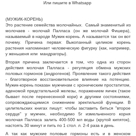
Или пишите в Whatsapp
(МУЖИК-КОРЕНЬ)
Это растение семейства молочайных. Самый знаменитый из
молочаев - молочай Палласа (он же молочай Фишера),
называемый в народе Мужик-корень. А называется так он вот
почему. Причина первая: Выкопанный целиком корень
растения напоминает человеческую фигурку (как, например,
у женьшеня или мандрагоры).
Вторая причина заключается в том, что одна из сторон
действия молочая Палласа - регуляция обмена мужских
половых гормонов (андрогенов). Проявление такого действия
- благотворное восстановительное влияние на потенцию.
Мужик-корень показан мужчинам с хроническим простатитом,
аденомой предстательной железы, поражением яичек (такое
бывает после перенесенной кори) и другими состояниями,
сопровождающимися снижением эректильной функции. В
целительских книгах пишут: чтобы заставить биться "второе
сердце" у мужчин, необходимо 5г измельченного корня
молочая Палласа залить 400-500 мл воды (крутой кипяток),
настоять 30 минут и пить по 1 стол. л. 2-4 раза в день.
А так как мужские половые гормоны есть и в женском