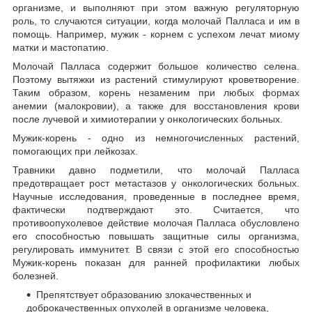
организме, и выполняют при этом важную регуляторную
роль, то случаются ситуации, когда молочай Палласа и им в
помощь. Например, мужик - корнем с успехом лечат миому
матки и мастопатию.
Молочай Палласа содержит большое количество селена.
Поэтому вытяжки из растений стимулируют кроветворение.
Таким образом, корень незаменим при любых формах
анемии (малокровии), а также для восстановления крови
после лучевой и химиотерапии у онкологических больных.
Мужик-корень - одно из немногочисленных растений,
помогающих при лейкозах.
Травники давно подметили, что молочай Палласа
предотвращает рост метастазов у онкологических больных.
Научные исследования, проведенные в последнее время,
фактически подтверждают это. Считается, что
противоопухолевое действие молочая Палласа обусловлено
его способностью повышать защитные силы организма,
регулировать иммунитет. В связи с этой его способностью
Мужик-корень показан для ранней профилактики любых
болезней.
Препятствует образованию злокачественных и
доброкачественных опухолей в организме человека,