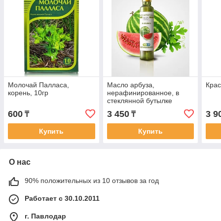
Молочай Палласа,
Масло арбуза,
Крас
корень, 10гр
нерафинированное, в
стеклянной бутылке
250мл
600
3 450
3 9
₸
₸
Купить
Купить
О нас
90% положительных из 10 отзывов за год
Работает с 30.10.2011
г. Павлодар