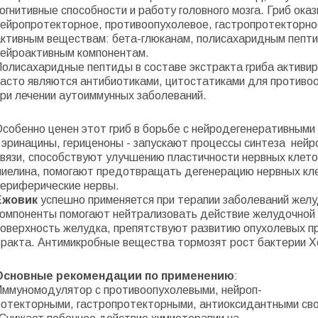
огнитивные способности и работу головного мозга. Гриб ок
нейропротекторное, противоопухолевое, гастропротекторно
активным веществам: бета-глюканам, полисахаридным пепт
нейроактивным компонентам.
Полисахаридные пептиды в составе экстракта гриба активи
часто являются антибиотиками, цитостатиками для противо
при лечении аутоиммунных заболеваний.
Особенно ценен этот гриб в борьбе с нейродегенеративным
 эринацины, гериценоны - запускают процессы синтеза
нейр
связи, способствуют улучшению пластичности нервных клето
миелина, помогают предотвращать дегенерацию нервных кл
периферические нервы.
Ежовик
успешно применяется при терапии заболеваний
желу
компоненты
помогают нейтрализовать действие желудочной
поверхность желудка, препя
тствуют развитию опухолевых п
тракта. Антимикробные вещества тормозят рост бактерии Х
Основные рекомендации по применению
:
Иммуномодулятор с противоопухолевыми, нейроп-
ротекторными, гастропротекторными, антиоксидантными св