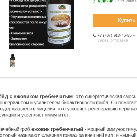
В наличии
Код:
24051
Купить
+7 (707) 913-45-85
Заказ, отправка
Мёд с ежовиком гребенчатым
-это синергетическая смес
онсервантом и усилителем биоактивности гриба. Он помогае
содержащиеся в мицелии, что ускоряет регенерацию нервных
ункции и укрепляет иммунитет.
Лечебный гриб
ежовик гребенчатый
- мощный иммуностиму
который называют «львиная грива» за внешний вид, и «умны