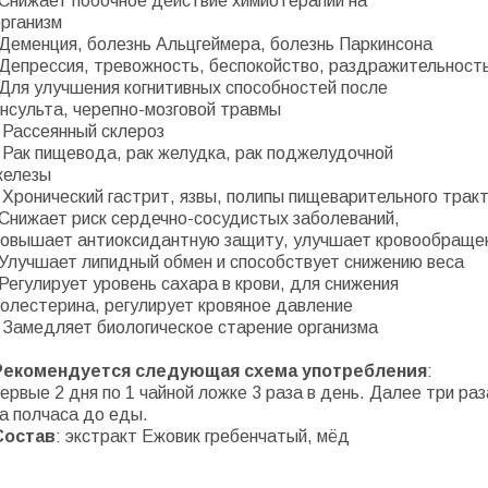
-Снижает побочное действие химиотерапии на
организм
-Деменция, болезнь Альцгеймера, болезнь Паркинсона
-Депрессия, тревожность, беспокойство, раздражительность
-Для улучшения когнитивных способностей после
инсульта, черепно-мозговой травмы
 Рассеянный склероз
- Рак пищевода, рак желудка, рак поджелудочной
железы
 Хронический гастрит, язвы, полипы пищеварительного трак
-Снижает риск сердечно-сосудистых заболеваний,
повышает антиоксидантную защиту, улучшает кровообраще
-Улучшает липидный обмен и способствует сниже
нию веса
Регулирует уровень сахара в крови, для снижения
холестерина, регулирует кровяное давление
- Замедляет биологическое старение организма
Рекомендуется следующая схема употребления
:
ервые 2 дня по 1 чайной ложке 3 раза в день. Далее три ра
а полчаса до еды.
Состав
: экстракт Ежовик гребенчатый, мёд