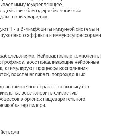
азывает иммуноукрепляющее,
е действие благодаря биологически
идам, полисахаридам,
руют Т- и В-лимфоциты иммунной системы и
опухолевого эффекта и иммуносупрессорами
и заболеваниями. Нейроактивные компоненты
отрофинов, восстанавливающие нейронные
к, стимулируют процессы восполнения
еток, восстанавливать поврежденные
дочно-кишечного тракта,
поскольку его
 кислоты,
восстановить слизистую
роцессов в органах
пищеварительного
еликобактер пилори.
ойствами