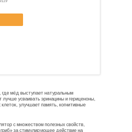
9119
ь, где мёд выступает натуральным
т лучше усваивать эринацины и гериценоны,
 клеток, улучшает память, когнитивные
лятор с множеством полезных свойств,
й гриб» за стимулирующее действие на