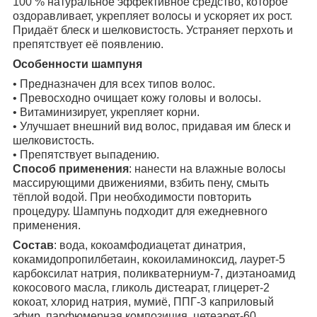
100 % натуральное эффективное средство, которое
оздоравливает, укрепляет волосы и ускоряет их рост.
Придаёт блеск и шелковистость. Устраняет перхоть и
препятствует её появлению.
Особенности шампуня
• Предназначен для всех типов волос.
• Превосходно очищает кожу головы и волосы.
• Витаминизирует, укрепляет корни.
• Улучшает внешний вид волос, придавая им блеск и
шелковистость.
• Препятствует выпадению.
Способ применения
: нанести на влажные волосы
массирующими движениями, взбить пену, смыть
тёплой водой. При необходимости повторить
процедуру. Шампунь подходит для ежедневного
применения.
Состав
: вода, кокоамфодиацетат динатрия,
кокамидопропилбетаин, кокоиламиноксид, лаурет-5
карбоксилат натрия, поликватерниум-7, диэтаноамид
кокосового масла, гликоль дистеарат, глицерет-2
кокоат, хлорид натрия, мумиё, ППГ-3 каприловый
эфир, парфюмерная композиция, цетеарет-60