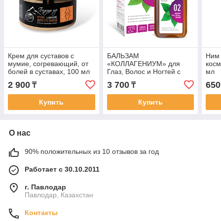
Крем для суставов с
БАЛЬЗАМ
Ним 
мумие, согревающий, от
«КОЛЛАГЕНИУМ» для
косм
болей в суставах, 100 мл
Глаз, Волос и Ногтей с
мл
черникой, 250мл
2 900
3 700
650
₸
₸
Купить
Купить
О нас
90% положительных из 10 отзывов за год
Работает с 30.10.2011
г. Павлодар
Павлодар, Казахстан
Контакты