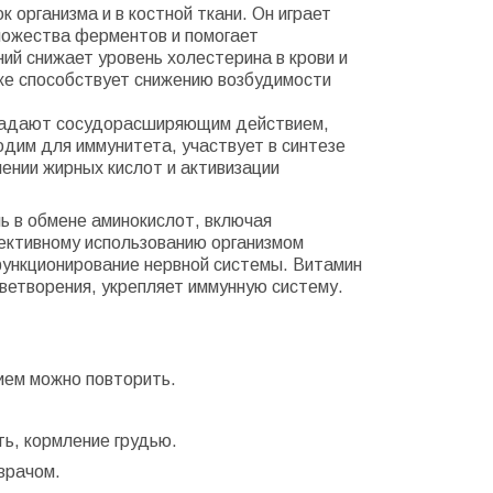
организма и в костной ткани. Он играет
ножества ферментов и помогает
й снижает уровень холестерина в крови и
же способствует снижению возбудимости
бладают сосудорасширяющим действием,
дим для иммунитета, участвует в синтезе
лении жирных кислот и активизации
ь в обмене аминокислот, включая
ективному использованию организмом
ункционирование нервной системы. Витамин
ветворения, укрепляет иммунную систему.
ием можно повторить.
ь, кормление грудью.
врачом.