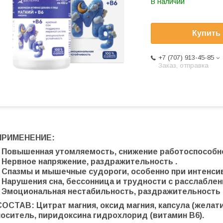
В наличии
Купить
+7 (707) 913-45-85
Заказ, отправка
ПРИМЕНЕНИЕ:
• Повышенная утомляемость, снижение работоспособн
• Нервное напряжение, раздражительность .
• Спазмы и мышечные судороги, особенно при интенси
• Нарушения сна, бессонница и трудности с расслаблен
• Эмоциональная нестабильность, раздражительность 
СОСТАВ: Цитрат магния, оксид магния, капсула (желат
носитель, пиридоксина гидрохлорид (витамин В6).