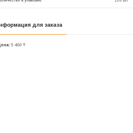
оличество в упаковке
120 шт
нформация для заказа
Цена:
5 400 ₸