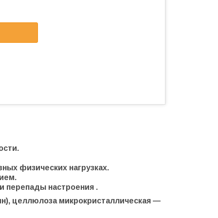
ости.
вных физических нагрузках.
ием.
и перепады настроения .
ин), целлюлоза микрокристаллическая —