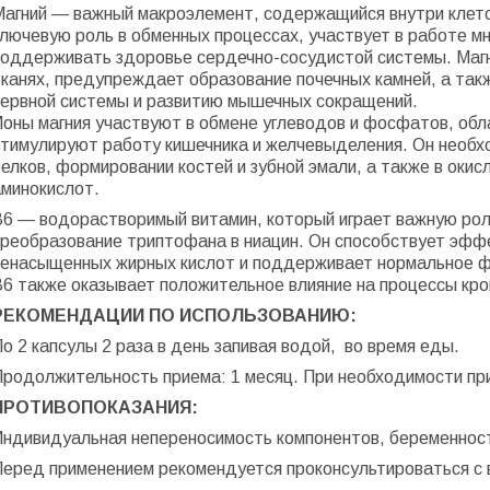
агний — важный макроэлемент, содержащийся внутри клеток 
ключевую роль в обменных процессах, участвует в работе м
поддерживать здоровье сердечно-сосудистой системы. Магни
тканях, предупреждает образование почечных камней, а так
нервной системы и развитию мышечных сокращений.
Ионы магния участвуют в обмене углеводов и фосфатов, о
стимулируют работу кишечника и желчевыделения. Он необхо
елков, формировании костей и зубной эмали, а также в окис
аминокислот.
В6 — водорастворимый витамин, который играет важную рол
преобразование триптофана в ниацин. Он способствует эфф
ненасыщенных жирных кислот и поддерживает нормальное ф
В6 также оказывает положительное влияние на процессы кро
РЕКОМЕНДАЦИИ ПО ИСПОЛЬЗОВАНИЮ:
о 2 капсулы 2 раза в день запивая водой, во время еды.
Продолжительность приема: 1 месяц. При необходимости пр
ПРОТИВОПОКАЗАНИЯ:
Индивидуальная непереносимость компонентов, беременност
Перед применением рекомендуется проконсультироваться с 