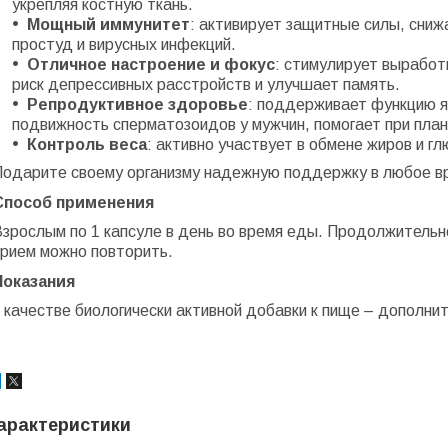
укрепляя костную ткань.
Мощный иммунитет
: активирует защитные силы, сниж
простуд и вирусных инфекций.
Отличное настроение и фокус
: стимулирует выработ
риск депрессивных расстройств и улучшает память.
Репродуктивное здоровье
: поддерживает функцию я
подвижность сперматозоидов у мужчин, помогает при пла
Контроль веса
: активно участвует в обмене жиров и г
Подарите своему организму надежную поддержку в любое вр
Способ применения
Взрослым по 1 капсуле в день во время еды. Продолжительн
прием можно повторить.
Показания
 качестве биологически активной добавки к пище – дополни
арактеристики