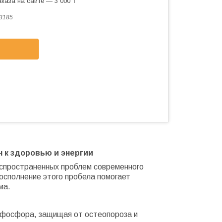
каза на сайте — 3 000 ₸
3185
 к здоровью и энергии
аспространенных проблем современного
Восполнение этого пробела помогает
ма.
и фосфора, защищая от остеопороза и