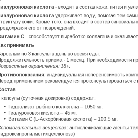
Гиалуроновая кислота
- входит в состав кожи, питая и увл
Гиалуроновая кислота
удерживает воду, помогая тем самы
труктуру кожи. Кроме того, она входит в состав синовиаль
предохраняя его от повреждений.
Витамин С
- способствует выработке коллагена и оказывае
Как принимать
зрослым по 3 капсулы в день во время еды.
Продолжительность приема - 1 месяц. При необходимости п
Возрастные ограничения: 18+.
Противопоказания
: индивидуальная непереносимость комп
Перед применением рекомендуется проконсультироваться с 
Состав
 капсулы (суточная дозировка) содержат:
Гидролизат рыбного коллагена – 1050 мг;
Гиалуроновая кислота – 45 мг;
Витамин С (L-Аскорбиновая кислота) – 100,5 мг.
Вспомогательные вещества
: антислеживающие агенты тал
(гидроксипропилметилцеллюлоза)