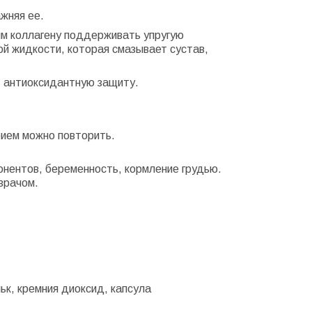
ажняя ее.
м коллагену поддерживать упругую
ной жидкости, которая смазывает сустав,
т антиоксидантную защиту.
рием можно повторить.
онентов, беременность, кормление грудью.
врачом.
ьк, кремния диоксид, капсула