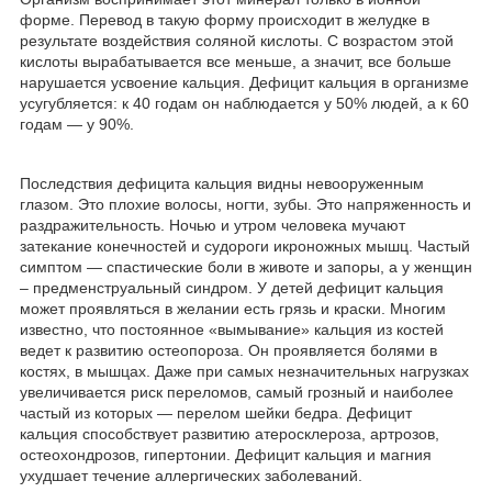
форме. Перевод в такую форму происходит в желудке в
результате воздействия соляной кислоты. С возрастом этой
кислоты вырабатывается все меньше, а значит, все больше
нарушается усвоение кальция. Дефицит кальция в организме
усугубляется: к 40 годам он наблюдается у 50% людей, а к 60
годам ― у 90%.
Последствия дефицита кальция видны невооруженным
глазом. Это плохие волосы, ногти, зубы. Это напряженность и
раздражительность. Ночью и утром человека мучают
затекание конечностей и судороги икроножных мышц. Частый
симптом ― спастические боли в животе и запоры, а у женщин
– предменструальный синдром. У детей дефицит кальция
может проявляться в желании есть грязь и краски. Многим
известно, что постоянное «вымывание» кальция из костей
ведет к развитию остеопороза. Он проявляется болями в
костях, в мышцах. Даже при самых незначительных нагрузках
увеличивается риск переломов, самый грозный и наиболее
частый из которых ― перелом шейки бедра. Дефицит
кальция способствует развитию атеросклероза, артрозов,
остеохондрозов, гипертонии. Дефицит кальция и магния
ухудшает течение аллергических заболеваний.