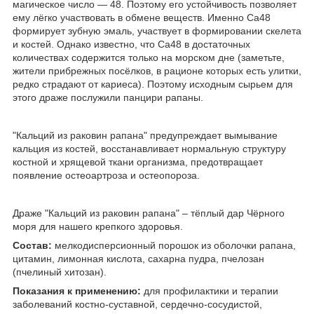
магическое число ― 48. Поэтому его устойчивость позволяет
ему лёгко участвовать в обмене веществ. Именно Ca48
формирует зубную эмаль, участвует в формировании скелета
и костей. Однако известно, что Ca48 в достаточных
количествах содержится только на морском дне (заметьте,
жители прибрежных посёлков, в рационе которых есть улитки,
редко страдают от кариеса). Поэтому исходным сырьем для
этого драже послужили панцири рапаны.
"Кальций из раковин рапана" предупреждает вымывание
кальция из костей, восстанавливает нормальную структуру
костной и хрящевой ткани организма, предотвращает
появление остеоартроза и остеопороза.
Драже "Кальций из раковин рапана" – тёплый дар Чёрного
моря для нашего крепкого здоровья.
Состав:
мелкодисперсионный порошок из оболочки рапана,
цитамин, лимонная кислота, сахарна пудра, пчелозан
(пчелиный хитозан).
Показания к применению:
для профилактики и терапии
заболеваний костно-суставной, сердечно-сосудистой,