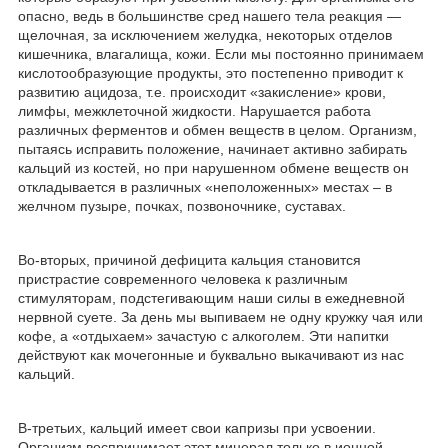
опасно, ведь в большинстве сред нашего тела реакция ―
щелочная, за исключением желудка, некоторых отделов
кишечника, влагалища, кожи. Если мы постоянно принимаем
кислотообразующие продукты, это постепенно приводит к
развитию ацидоза, т.е. происходит «закисление» крови,
лимфы, межклеточной жидкости. Нарушается работа
различных ферментов и обмен веществ в целом. Организм,
пытаясь исправить положение, начинает активно забирать
кальций из костей, но при нарушенном обмене веществ он
откладывается в различных «неположенных» местах – в
желчном пузыре, почках, позвоночнике, суставах.
Во-вторых, причиной дефицита кальция становится
пристрастие современного человека к различным
стимуляторам, подстегивающим наши силы в ежедневной
нервной суете. За день мы выпиваем не одну кружку чая или
кофе, а «отдыхаем» зачастую с алкоголем. Эти напитки
действуют как мочегонные и буквально выкачивают из нас
кальций.
В-третьих, кальций имеет свои капризы при усвоении.
Организм воспринимает этот минерал только в ионной