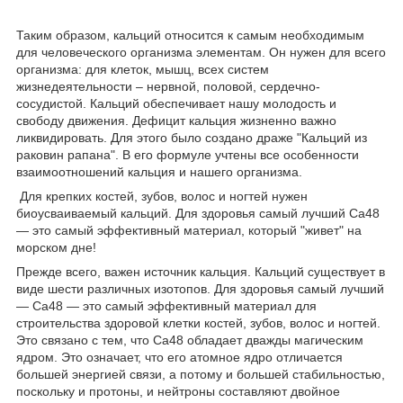
Таким образом, кальций относится к самым необходимым
для человеческого организма элементам. Он нужен для всего
организма: для клеток, мышц, всех систем
жизнедеятельности – нервной, половой, сердечно-
сосудистой. Кальций обеспечивает нашу молодость и
свободу движения. Дефицит кальция жизненно важно
ликвидировать. Для этого было создано драже "Кальций из
раковин рапана". В его формуле учтены все особенности
взаимоотношений кальция и нашего организма.
Для крепких костей, зубов, волос и ногтей нужен
биоусваиваемый кальций. Для здоровья самый лучший Ca48
― это самый эффективный материал, который "живет" на
морском дне!
Прежде всего, важен источник кальция. Кальций существует в
виде шести различных изотопов. Для здоровья самый лучший
― Ca48 ― это самый эффективный материал для
строительства здоровой клетки костей, зубов, волос и ногтей.
Это связано с тем, что Ca48 обладает дважды магическим
ядром. Это означает, что его атомное ядро отличается
большей энергией связи, а потому и большей стабильностью,
поскольку и протоны, и нейтроны составляют двойное