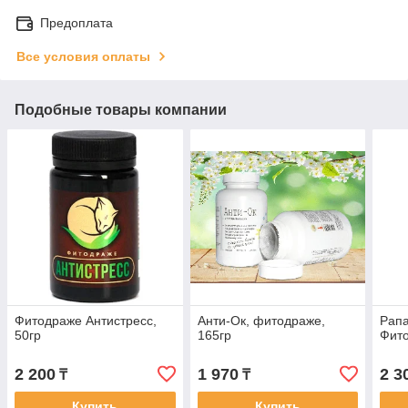
Предоплата
Все условия оплаты
Подобные товары компании
Фитодраже Антистресс,
Анти-Ок, фитодраже,
Рапа
50гр
165гр
Фито
2 200
1 970
2 3
₸
₸
Купить
Купить