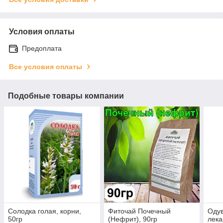
Условия оплаты
Предоплата
Все условия оплаты
Подобные товары компании
Солодка голая, корни,
Фиточай Почечный
Оду
50гр
(Нефрит), 90гр
лека