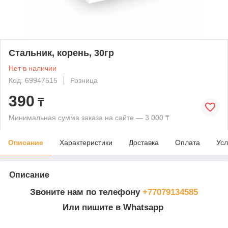
Стальник, корень, 30гр
Нет в наличии
Код: 69947515
Розница
390
₸
Минимальная сумма заказа на сайте — 3 000 ₸
Описание
Характеристики
Доставка
Оплата
Усл
Описание
Звоните нам по телефону
+77079134585
Или пишите в Whatsapp