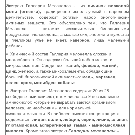
Экстракт Галлерия Мелонелла - из
личинок восковой
моли (огневки),
традиционно используемый в народном
целительстве, содержит богатый набор биологически-
активных веществ. Это обусловлено тем, что Галлерия
Мелонела - питается исключительно биоактивными
продуктами пчеловодства, а сколько сил, энергии и мужества
в пчелином улье не знает, наверное, лишь маленький
ребенок.
Химический состав Галлерия мелонелла сложен и
многообразен. Он содержит большой набор макро- и
микроэлементов. Среди них -
калий, фосфор, магний,
цинк, железо
, а также микроэлементы, обладающие
большой биологической активностью:
медь, марганец,
селен, хром, молибден, кобальт
.
Экстракт Галлерия Мелонелла содержит 20 из 28
свободных аминокислот, в том числе все 9 незаменимых
аминокислот, которые не вырабатываются организмом
человека, но необходимы для нормальной
жизнедеятельности. В наиболее высоких концентрациях
содержатся
глицин, валин, лейцин, серин, лизин, аланин,
глютаминовая, аспарагиновая, гамма - аминомасляная
кислота
. Кроме этого экстракт
Галлерии мелонеллы –