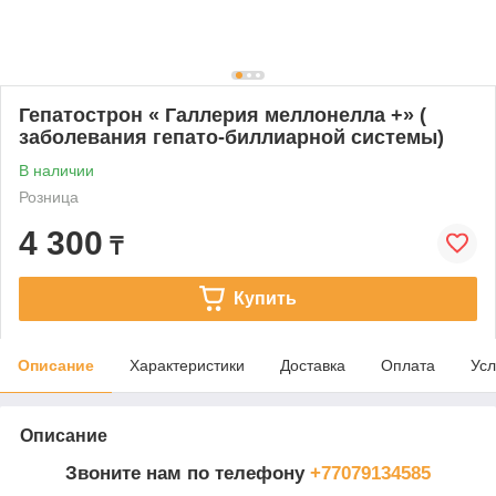
Гепатострон « Галлерия меллонелла +» (
заболевания гепато-биллиарной системы)
В наличии
Розница
4 300
₸
Купить
Описание
Характеристики
Доставка
Оплата
Усл
Описание
Звоните нам по телефону
+77079134585