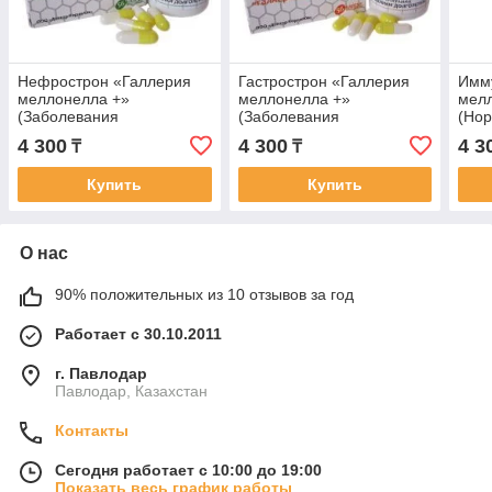
Нефрострон «Галлерия
Гастрострон «Галлерия
Имм
меллонелла +»
меллонелла +»
мел
(Заболевания
(Заболевания
(Нор
мочевыделительной
пищеварительной
имм
4 300
4 300
4 3
₸
₸
системы)
системы)
Купить
Купить
О нас
90% положительных из 10 отзывов за год
Работает с 30.10.2011
г. Павлодар
Павлодар, Казахстан
Контакты
Сегодня работает с 10:00 до 19:00
Показать весь график работы