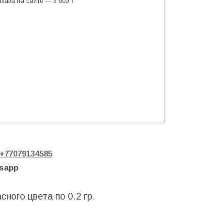
каза на сайте — 3 000 ₸
+77079134585
tsapp
ного цвета по 0.2 гр.