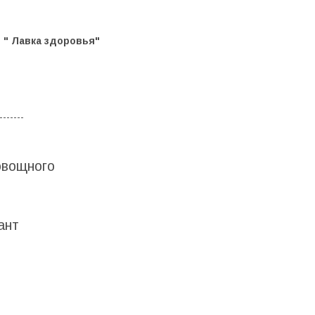
2 " Лавка здоровья"
-------
 овощного
ант