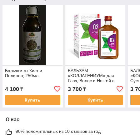
Бальзам от Кист и
БАЛЬЗАМ
БАЛ
Полипов, 250мл
«КОЛЛАГЕНИУМ» для
«КО
Глаз, Волос и Ногтей с
Суст
черникой, 250мл
брус
4 100
3 700
3 7
₸
₸
Купить
Купить
О нас
90% положительных из 10 отзывов за год