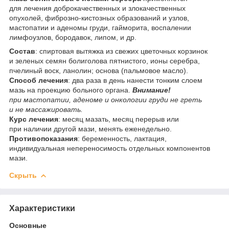
для лечения доброкачественных и злокачественных
опухолей, фиброзно-кистозных образований и узлов,
мастопатии и аденомы груди, гайморита, воспалении
лимфоузлов, бородавок, липом, и др.
Состав
:
спиртовая вытяжка из свежих цветочных корзинок
и зеленых семян болиголова пятнистого, ионы серебра,
пчелиный воск, ланолин; основа
(пальмовое масло
).
Способ лечения
:
два раза в день нанести тонким слоем
мазь на проекцию больного органа.
Внимание!
при мастопатии, аденоме и онкологии груди не греть
и не массажировать.
Курс лечения
:
месяц мазать, месяц перерыв или
при наличии другой мази, менять еженедельно.
Противопоказания
:
беременность, лактация,
индивидуальная непереносимость отдельных компонентов
мази.
Скрыть
Характеристики
Основные