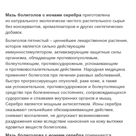
Мазь болиголов с ионами серебра
приготовлена
из натурального экологически чистого растительного сырья
без консервантов, ароматизаторов и других синтетических
добавок.
Болиголов пятнистый – ценнейшее лекарственное растение,
которое является сильно действующим
иммунностимулятором, активизирующим защитные силы
организма, обладающим противоопухолевым,
болеутоляющим, противосудорожным, успокаивающим
и противовоспалительным действием. Народная медицина
применяет болиголов при лечении раковых заболеваний,
быстро прогрессирующих опухолей, раке кожи, а также
как успокоительное, противосудорожное и болеутоляющее
средство при болезненных состояниях, сопровождающихся
судорогами и спазмами внутренних органов и мышц.
Серебро является мощным антисептиком. Ионы серебра
оказывают сильнейшее обеззараживающее действие,
снимают воспаления, не допускают возникновению
раздражения кожи вследствие нанесения на кожу вытяжки
ядовитых веществ болиголова.
Мазь болиголова с ионами серебра
применяется