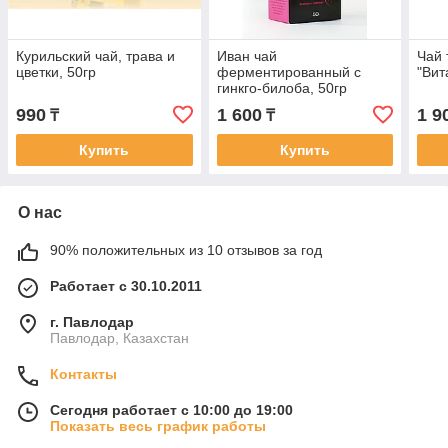
Курильский чай, трава и
Иван чай
Чай 
цветки, 50гр
ферментированный с
"Вит
гинкго-билоба, 50гр
990
1 600
1 9
₸
₸
Купить
Купить
О нас
90% положительных из 10 отзывов за год
Работает с 30.10.2011
г. Павлодар
Павлодар, Казахстан
Контакты
Сегодня работает с 10:00 до 19:00
Показать весь график работы