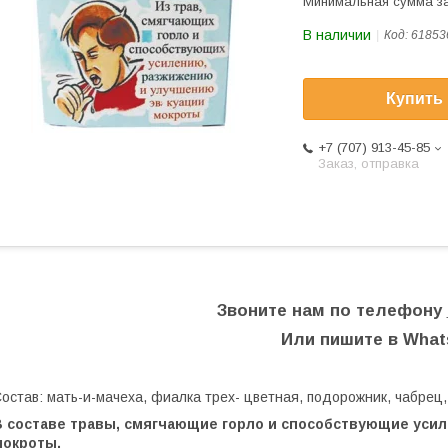
Минимальная сумма за
В наличии
Код:
61853
Купить
+7 (707) 913-45-85
Заказ, отправка
Звоните нам по телефону
Или пишите в Wha
остав: мать-и-мачеха, фиалка трех- цветная, подорожник, чабрец
В составе травы, смягчающие горло и способствующие уси
мокроты.