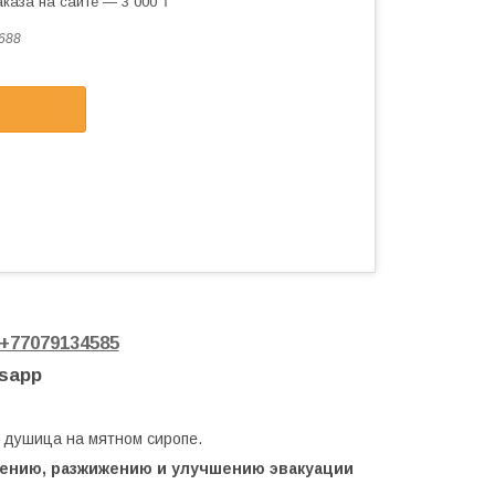
каза на сайте — 3 000 ₸
688
+77079134585
tsapp
, душица на мятном сиропе.
лению, разжижению и улучшению эвакуации