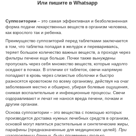
Или пишите в Whatsapp
Суппозитории
– это самая эффективная и безболезненная
форма подачи лекарственных веществ в организм человека,
как взрослого так и ребенка.
Преимущество суппозиторий перед таблетками заключается
в том, что таблетка попадая в желудок и перевариваясь,
теряет большое количество важных веществ, а проходя через
фильтры печени еще больше. Почки также вынуждены
пропускать через себя множество веществ, которые надолго
оседают в почках. В отличии от таблеток, свечи напрямую
попадают в кровь через слизистые оболочки и быстро
разносятся кровотоком по всему организму, действуя на очаг
заболевания местно и обширно, убирая болевые ощущения,
снимая воспалительные и инфекционные процессы. Свечи
оздоравливают и лечат не нанося вреда печени, почкам и
другим органам.
Основа суппозитории – это вещества с помощью которых
производится доставка нужных лечебных средств в организм,
основой могут являться растительные и синтетические жиры,
парафины (предназначенные для медицинских целей).
При
изготовлении данных были применены только