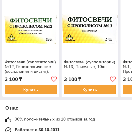
Фитосвечи (суппозитории)
Фитосвечи (суппозитории)
Фито
№12, Гинекологические
№13, Почечные, 10шт
№1,
(воспаления и цистит),
Прот
10шт
(общ
3 100
3 100
3 1
₸
₸
Купить
Купить
О нас
90% положительных из 10 отзывов за год
Работает с 30.10.2011