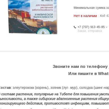
Минимальная сумма за
Нет в наличии
Код:
6
+7 (707) 913-45-85
Заказ, отправка
Звоните нам по телефону
Или пишите в Wha
Состав
: элеутерококк (корень), зопник (луг- мур), солодка (шинг-
 составе растения, популярные на Тибете для повышения умст
ыносливости, а также сибирские адапногенные растения обще
онизирующего действия, противостоят инфекциям, повышают 