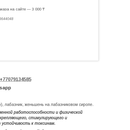
каза на сайте — 3 000 ₸
3644048
+77079134585
tsapp
нар), лабазник, женьшень на лабазниковом сиропе.
венной работоспособности и физической
укрепляющего, стимулирующего и
устойчивость к токсинам.