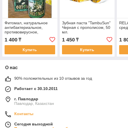
Фитомал, натуральное
Зубная паста "TambuSun"
RELA
антибактериальное,
Черная с прополисом, 50
сред
противовирусное,
мл.
противогрибкое средство,
1 400
1 450
1 8
₸
₸
50мл
Купить
Купить
О нас
90% положительных из 10 отзывов за год
Работает с 30.10.2011
г. Павлодар
Павлодар, Казахстан
Контакты
Сегодня выходной