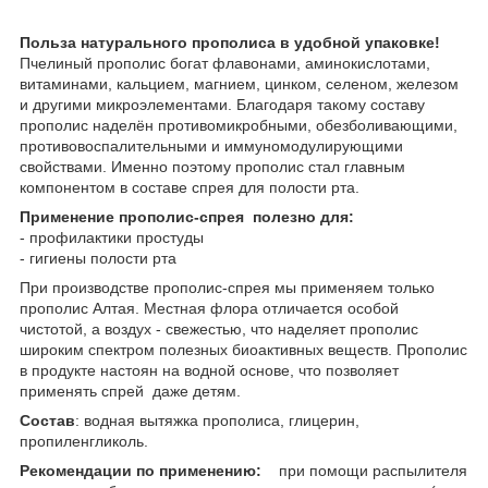
Польза натурального прополиса в удобной упаковке!
Пчелиный прополис богат флавонами, аминокислотами,
витаминами, кальцием, магнием, цинком, селеном, железом
и другими микроэлементами. Благодаря такому составу
прополис наделён противомикробными, обезболивающими,
противовоспалительными и иммуномодулирующими
свойствами. Именно поэтому прополис стал главным
компонентом в составе спрея для полости рта.
Применение прополис-спрея
полезно для:
- профилактики простуды
- гигиены полости рта
При производстве прополис-спрея мы применяем только
прополис Алтая. Местная флора отличается особой
чистотой, а воздух - свежестью, что наделяет прополис
широким спектром полезных биоактивных веществ. Прополис
в продукте настоян на водной основе, что позволяет
применять спрей даже детям.
Состав
: водная вытяжка прополиса, глицерин,
пропиленгликоль.
Рекомендации по применению:
при помощи распылителя