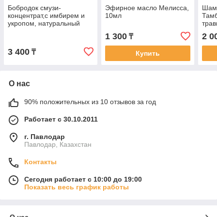
Бобродок смузи-
Эфирное масло Мелисса,
Шам
концентрат,с имбирем и
10мл
Тамб
укропом, натуральный
трав
комплекс для улучшения
1 300
2 0
₸
пищеварения, для детей,
50мл
3 400
₸
Купить
О нас
90% положительных из 10 отзывов за год
Работает с 30.10.2011
г. Павлодар
Павлодар, Казахстан
Контакты
Сегодня работает с 10:00 до 19:00
Показать весь график работы
О нас