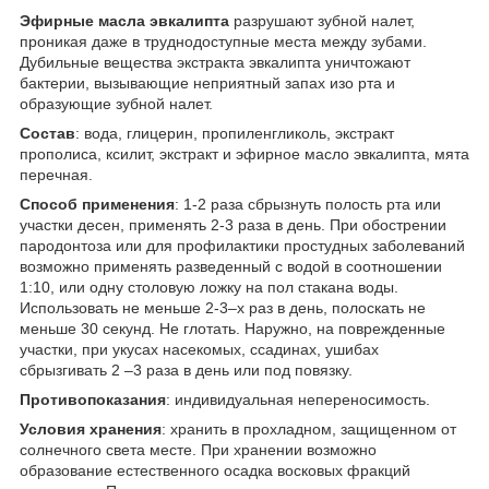
Эфирные масла эвкалипта
разрушают зубной налет,
проникая даже в труднодоступные места между зубами.
Дубильные вещества экстракта эвкалипта уничтожают
бактерии, вызывающие неприятный запах изо рта и
образующие зубной налет.
Состав
: вода, глицерин, пропиленгликоль, экстракт
прополиса, ксилит, экстракт и эфирное масло эвкалипта, мята
перечная.
Способ применения
: 1-2 раза сбрызнуть полость рта или
участки десен, применять 2-3 раза в день. При обострении
пародонтоза или для профилактики простудных заболеваний
возможно применять разведенный с водой в соотношении
1:10, или одну столовую ложку на пол стакана воды.
Использовать не меньше 2-3–х раз в день, полоскать не
меньше 30 секунд. Не глотать. Наружно, на поврежденные
участки, при укусах насекомых, ссадинах, ушибах
сбрызгивать 2 –3 раза в день или под повязку.
Противопоказания
: индивидуальная непереносимость.
Условия хранения
: хранить в прохладном, защищенном от
солнечного света месте. При хранении возможно
образование естественного осадка восковых фракций