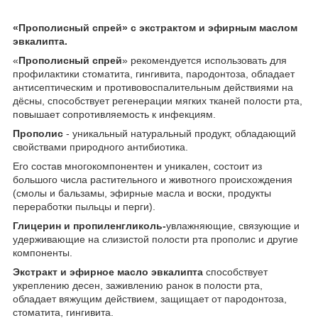
«Прополисный спрей» с экстрактом и эфирным маслом
эвкалипта.
«
Прополисный спрей
» рекомендуется использовать для
профилактики стоматита, гингивита, пародонтоза, обладает
антисептическим и противовоспалительным действиями на
дёсны, способствует регенерации мягких тканей полости рта,
повышает сопротивляемость к инфекциям.
Прополис
- уникальный натуральный продукт, обладающий
свойствами природного антибиотика.
Его состав многокомпонентен и уникален, состоит из
большого числа растительного и животного происхождения
(смолы и бальзамы, эфирные масла и воски, продукты
переработки пыльцы и перги).
Глицерин и пропиленгликоль-
увлажняющие, связующие и
удерживающие на слизистой полости рта прополис и другие
компоненты.
Экстракт и эфирное масло эвкалипта
способствует
укреплению десен, заживлению ранок в полости рта,
обладает вяжущим действием, защищает от пародонтоза,
стоматита, гингивита.