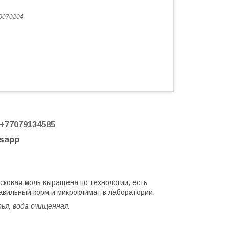
0070204
+77079134585
tsapp
сковая моль выращена по технологии, есть
авильный корм и микроклимат в лаборатории.
ья, вода очищенная.