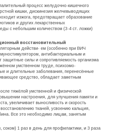
спалительный процесс желудочно-кишечного
перстной кишки, дискинезия желчевыводящих
проходит изжога, предотвращает образование
иотиков и других лекарственных
 еды с небольшим количеством (3-4 ст. ложки)
ционный восстановительный
яторным действи- ем (особенно при ВИЧ
муностимулятором, антибактериальным и
т защитные силы и сопротивляемость организма
яжённом умственном труде, психоэмо-
лые и длительные заболевания, перенесённые
живающее средство, обладает заметным
после тяжёлой умственной и физической
повышении настроения, для улучшения памяти и
ста, увеличивает выносливость и скорость
 восстановлению тканей, усвоению кальция,
бина. Все это необходимо лицам, занятым
, соком) 1 раз в день для профилактики, и 3 раза