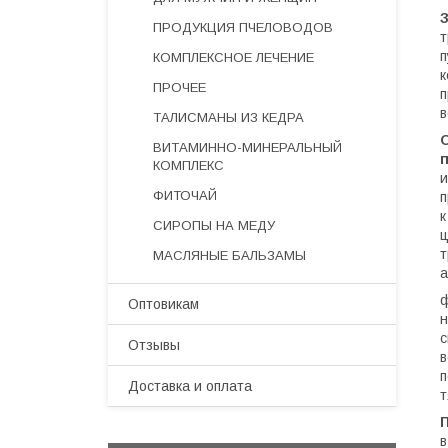
ПРОДУКЦИЯ ПЧЕЛОВОДОВ
т
п
КОМПЛЕКСНОЕ ЛЕЧЕНИЕ
к
ПРОЧЕЕ
п
в
ТАЛИСМАНЫ ИЗ КЕДРА
ВИТАМИННО-МИНЕРАЛЬНЫЙ
КОМПЛЕКС
и
ФИТОЧАЙ
п
к
СИРОПЫ НА МЕДУ
ц
т
МАСЛЯНЫЕ БАЛЬЗАМЫ
а
ф
Оптовикам
н
с
Отзывы
в
п
Доставка и оплата
т
в