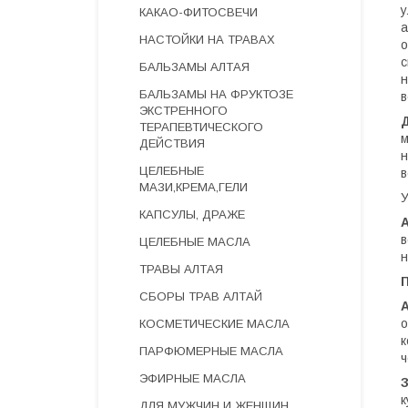
у
КАКАО-ФИТОСВЕЧИ
а
НАСТОЙКИ НА ТРАВАХ
о
с
БАЛЬЗАМЫ АЛТАЯ
н
БАЛЬЗАМЫ НА ФРУКТОЗЕ
в
ЭКСТРЕННОГО
ТЕРАПЕВТИЧЕСКОГО
м
ДЕЙСТВИЯ
н
ЦЕЛЕБНЫЕ
в
МАЗИ,КРЕМА,ГЕЛИ
У
КАПСУЛЫ, ДРАЖЕ
в
ЦЕЛЕБНЫЕ МАСЛА
н
ТРАВЫ АЛТАЯ
СБОРЫ ТРАВ АЛТАЙ
о
КОСМЕТИЧЕСКИЕ МАСЛА
к
ПАРФЮМЕРНЫЕ МАСЛА
ч
ЭФИРНЫЕ МАСЛА
к
ДЛЯ МУЖЧИН И ЖЕНЩИН