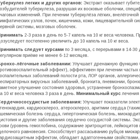
уберкулез легких и других органов:
Экстракт оказывает губите
озбудителей туберкулеза, разрушая их восковые оболочки, спец
чаговых изменений. При лечении туберкулёза лёгких, внелёгочной 
имфатических узлов, почек, кишечника, кожи, пищеварительной си
ервной системы, мозговых оболочек.
Принимать
2-3 раза в день по 5-7 капель на 10 кг веса человека
озуследует постепенно увеличить до 10 капель на 10 кг веса.
Принимать следует курсами
по 3 месяца, с перерывами в 14-30
егулярном приёме не менее 6-12 месяцев.
Бронхо-лёгочные заболевании:
Улучшает дренажную функцию б
ротивовоспалительный эффект), эффективен при лечении частых 
оспалительных заболеваний полости рта, ЛОР органов, аллергиче
еспираторных вирусных заболеваний, бронхита, пневмонии, бронх
аметное улучшение состояния здоровья, устранение бронхоспазм
а 10 кг веса человека 3 раза в день.
Минимальный курс
лечения 
Сердечнососудистые заболевания:
Улучшает показатели элек
тенокардия, кардиосклероз, атеросклероз, аритмии сердца (тахи
шемическая болезнь сердца, гипертоническая болезнь, миокардит
истопия и другие заболевания сердечно сосудистой системы. Эк
рови (уровень гемоглобина, содержание эритроцитов, лейкоцитов и
елочного равновесия. Способствует рассасыванию рубцов миокар
ардиозащитным эффектом, обладает адаптогенными свойствами,