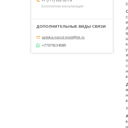
+7 (777) 332-32-79
(
Бесплатная консультация
с
и
д
к
apteka.narod.med@bk.ru
щ
к
+77079134585
у
а
о
с
н
в
м
н
в
У
в
н