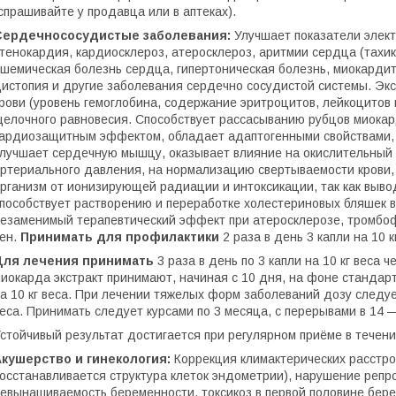
спрашивайте у продавца или в аптеках).
Сердечнососудистые заболевания:
Улучшает показатели элек
тенокардия, кардиосклероз, атеросклероз, аритмии сердца (тахи
шемическая болезнь сердца, гипертоническая болезнь, миокардит
истопия и другие заболевания сердечно сосудистой системы. Эк
рови (уровень гемоглобина, содержание эритроцитов, лейкоцитов и
елочного равновесия. Способствует рассасыванию рубцов миокар
ардиозащитным эффектом, обладает адаптогенными свойствами,
лучшает сердечную мышцу, оказывает влияние на окислительный
ртериального давления, на нормализацию свертываемости крови,
рганизм от ионизирующей радиации и интоксикации, так как выво
пособствует растворению и переработке холестериновых бляшек в
езаменимый терапевтический эффект при атеросклерозе, тромбо
ен.
Принимать для профилактики
2 раза в день 3 капли на 10 к
Для лечения принимать
3 раза в день по 3 капли на 10 кг веса
иокарда экстракт принимают, начиная с 10 дня, на фоне стандарт
а 10 кг веса. При лечении тяжелых форм заболеваний дозу следует
еса. Принимать следует курсами по 3 месяца, с перерывами в 14 
стойчивый результат достигается при регулярном приёме в течение
Акушерство и гинекология:
Коррекция климактерических расстрой
осстанавливается структура клеток эндометрии), нарушение репр
евынашиваемость беременности, токсикоз в первой половине бере