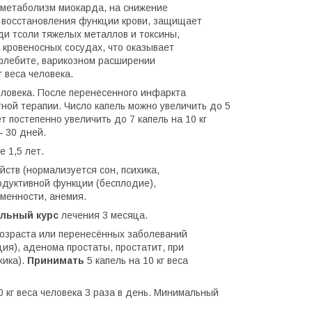
 метаболизм миокарда, на снижение
 восстановления функции крови, защищает
ди тсоли тяжелых металлов и токсины,
 кровеносных сосудах, что оказывает
флебите, варикозном расширении
г веса человека.
 человека. После перенесенного инфаркта
ной терапии. Число капель можно увеличить до 5
 постепенно увеличить до 7 капель на 10 кг
— 30 дней.
 1,5 лет.
ств (нормализуется сон, психика,
одуктивной функции (бесплодие),
менности, анемия.
льный курс
лечения 3 месяца.
возраста или перенесённых заболеваний
я), аденома простаты, простатит, при
хика).
Принимать
5 капель на 10 кг веса
0 кг веса человека 3 раза в день. Минимальный