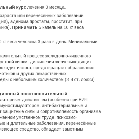
льный курс
лечения 3 месяца.
возраста или перенесённых заболеваний
я), аденома простаты, простатит, при
хика).
Принимать
5 капель на 10 кг веса
0 кг веса человека 3 раза в день. Минимальный
спалительный процесс желудочно-кишечного
перстной кишки, дискинезия желчевыводящих
проходит изжога, предотвращает образование
иотиков и других лекарственных
 еды с небольшим количеством (3-4 ст. ложки)
ционный восстановительный
яторным действи- ем (особенно при ВИЧ
муностимулятором, антибактериальным и
т защитные силы и сопротивляемость организма
яжённом умственном труде, психоэмо-
лые и длительные заболевания, перенесённые
живающее средство, обладает заметным