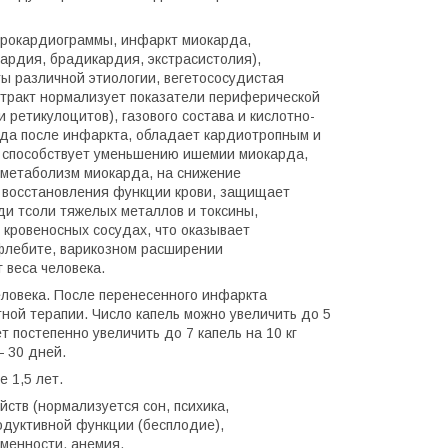
трокардиограммы, инфаркт миокарда,
кардия, брадикардия, экстрасистолия),
ы различной этиологии, вегетососудистая
стракт нормализует показатели периферической
 ретикулоцитов), газового состава и кислотно-
да после инфаркта, обладает кардиотропным и
 способствует уменьшению ишемии миокарда,
 метаболизм миокарда, на снижение
 восстановления функции крови, защищает
ди тсоли тяжелых металлов и токсины,
 кровеносных сосудах, что оказывает
флебите, варикозном расширении
г веса человека.
 человека. После перенесенного инфаркта
ной терапии. Число капель можно увеличить до 5
 постепенно увеличить до 7 капель на 10 кг
— 30 дней.
 1,5 лет.
ств (нормализуется сон, психика,
одуктивной функции (бесплодие),
менности, анемия.