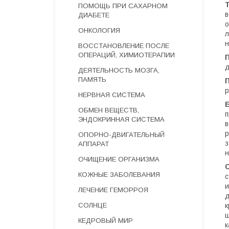
Т
ПОМОЩЬ ПРИ САХАРНОМ
в
ДИАБЕТЕ
о
ОНКОЛОГИЯ
л
н
ВОССТАНОВЛЕНИЕ ПОСЛЕ
ОПЕРАЦИЙ, ХИМИОТЕРАПИИ
д
ДЕЯТЕЛЬНОСТЬ МОЗГА,
ПАМЯТЬ
р
НЕРВНАЯ СИСТЕМА
ОБМЕН ВЕЩЕСТВ,
п
ЭНДОКРИННАЯ СИСТЕМА
в
р
ОПОРНО-ДВИГАТЕЛЬНЫЙ
з
АППАРАТ
н
ОЧИЩЕНИЕ ОРГАНИЗМА
КОЖНЫЕ ЗАБОЛЕВАНИЯ
с
и
ЛЕЧЕНИЕ ГЕМОРРОЯ
д
СОЛНЦЕ
к
щ
КЕДРОВЫЙ МИР
к