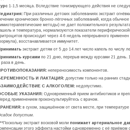
Курс
1-1,5 месяца. Вследствие тонизирующего действия не следу
Педиатрия:
При различных детских заболеваниях экстракт огнёвк
ечении хронических бронхо-лёгочных заболеваний, когда обычное
имиотерапевтические методы) не дает положительного результата
ашель и температура, нормализуются показатели периферической
ритроцитов происходит через 4-6 недель непрерывного применен
ормула), восстанавливается иммунитет.
Принимать
экстракт детям от 5 до 14 лет число капель по числу ле
Принимать курсами
по 21 дню, перерыв между курсами 21 день. 
 раза в день.
ПРОТИВОПОКАЗАНИЯ:
непереносимость компонентов.
БЕРЕМЕННОСТЬ И ЛАКТАЦИЯ:
допустим только на ранних стад
ВЗАИМОДЕЙСТВИЕ С АЛКОГОЛЕМ:
недопустимо.
ОСОБЫЕ УКАЗАНИЯ:
Одновременный прием антибиотиков и преп
еред применением проконсультируйтесь с врачом.
ХРАНЕНИЯ:
в сухом, защишённом от света месте, при температуре
садок допустим.
**Поскольку экстракт восковой моли
понижает артериальное да
омпенсации этого эффекта настойки одновременно с её приёмом 