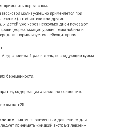
ет применять перед сном.
и (восковой моли) успешно применяется при
 лечение (антибиотики или другие
. У детей уже через несколько дней исчезают
 крови (нормализация уровня гемоглобина и
 средств, нормализуется лейкоцитарная
т.
1-й курс приема 1 раз в день, последующие курсы
иях беременности.
аратов, содержащих этанол, не совместим.
 не выше +25
вление
, лицам с пониженным давлением для
следует принимать «жидкий экстракт левзеи»