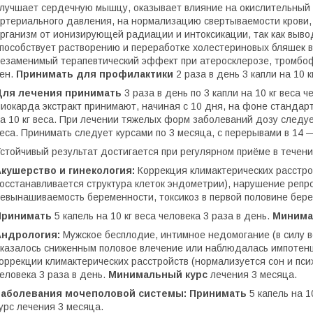
лучшает сердечную мышцу, оказывает влияние на окислительный
ртериального давления, на нормализацию свертываемости крови,
рганизм от ионизирующей радиации и интоксикации, так как выво
пособствует растворению и переработке холестериновых бляшек в
езаменимый терапевтический эффект при атеросклерозе, тромбо
ен.
Принимать для профилактики
2 раза в день 3 капли на 10 к
Для лечения принимать
3 раза в день по 3 капли на 10 кг веса
иокарда экстракт принимают, начиная с 10 дня, на фоне стандарт
а 10 кг веса. При лечении тяжелых форм заболеваний дозу следует
еса. Принимать следует курсами по 3 месяца, с перерывами в 14 
стойчивый результат достигается при регулярном приёме в течение
Акушерство и гинекология:
Коррекция климактерических расстрой
осстанавливается структура клеток эндометрии), нарушение репр
евынашиваемость беременности, токсикоз в первой половине бере
Принимать
5 капель на 10 кг веса человека 3 раза в день.
Минима
Андрология:
Мужское бесплодие, интимное недомогание (в силу 
казалось сниженным половое влечение или наблюдалась импотенци
оррекции климактерических расстройств (нормализуется сон и пси
еловека 3 раза в день.
Минимальный курс
лечения 3 месяца.
Заболевания мочеполовой системы: Принимать
5 капель на 1
урс лечения 3 месяца.