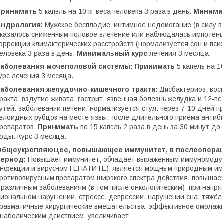
Принимать
5 капель на 10 кг веса человека 3 раза в день.
Минима
Андрология:
Мужское бесплодие, интимное недомогание (в силу 
казалось сниженным половое влечение или наблюдалась импотенци
оррекции климактерических расстройств (нормализуется сон и пси
еловека 3 раза в день.
Минимальный курс
лечения 3 месяца.
Заболевания мочеполовой системы: Принимать
5 капель на 1
урс лечения 3 месяца.
Заболевания желудочно-кишечного тракта:
Дисбактериоз, во
ракта, вздутие живота, гастрит, язвенная болезнь желудка и 12-
утей, заболевании печени, нормализуется стул, через 7-10 дней 
елоидных рубцов на месте язвы, после длительного приёма антиб
репаратов.
Принимать
по 15 капель 2 раза в день за 30 минут до
оды. Курс 3 месяца.
Общеукрепляющее, повышающее иммунитет, в послеопера
период:
Повышает иммунитет, обладает выраженным иммуномодул
нфекции и вирусном ГЕПАТИТЕ), является мощным природным им
ротивовирусным препаратом широкого спектра действия, повышае
 различным заболеваниям (в том числе онкологическим), при напр
иональном нарушении, стрессе, депрессии, нарушении сна, тяжё
равматичные хирургические вмешательства, эффективное омола
наболическим деиствием, увеличивает