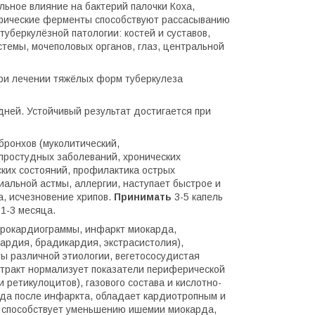
льное влияние на бактерий палочки Коха,
ифические ферменты способствуют рассасыванию
туберкулёзной патологии: костей и суставов,
стемы, мочеполовых органов, глаз, центральной
. При лечении тяжёлых форм туберкулеза
 дней. Устойчивый результат достигается при
ронхов (муколитический,
простудных заболеваний, хронических
ских состояний, профилактика острых
иальной астмы, аллергии, наступает быстрое и
а, исчезновение хрипов.
Принимать
3-5 капель
1-3 месяца.
трокардиограммы, инфаркт миокарда,
кардия, брадикардия, экстрасистолия),
ы различной этиологии, вегетососудистая
стракт нормализует показатели периферической
 ретикулоцитов), газового состава и кислотно-
да после инфаркта, обладает кардиотропным и
 способствует уменьшению ишемии миокарда,