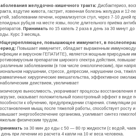
Заболевания желудочно-кишечного тракта:
Дисбактериоз, во
ракта, вздутие живота, гастрит, язвенная болезнь желудка и 12-
утей, заболевании печени, нормализуется стул, через 7-10 дней 
елоидных рубцов на месте язвы, после длительного приёма антиб
репаратов.
Принимать
по 15 капель 2 раза в день за 30 минут до
оды. Курс 3 месяца.
Общеукрепляющее, повышающее иммунитет, в послеопера
период:
Повышает иммунитет, обладает выраженным иммуномодул
нфекции и вирусном ГЕПАТИТЕ), является мощным природным им
ротивовирусным препаратом широкого спектра действия, повышае
 различным заболеваниям (в том числе онкологическим), при напр
иональном нарушении, стрессе, депрессии, нарушении сна, тяжё
равматичные хирургические вмешательства, эффективное омола
наболическим деиствием, увеличивает
изическую выносливость, укорачивает процессы восстановления 
агрузке, оказывает положительный психотропный эффект в виде 
пособности к обучению, предупреждении старения. стимуляции ро
осстановления мышц после тяжелой работы, способствует росту и
овышает энергообеспечение организма, усиливает синтез гемогло
яжелым физическим трудом.
Принимать
за 30 мин до еды с 50 — 80 гр жидкости (с водой, чаем
 день при лечении из расчета 4 капли на 10 кг веса человека.