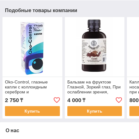
Подобные товары компании
Oko-Control, глазные
Бальзам на фруктозе
Капл
капли с коллоидным
Глазной, Зоркий глаз, При
носа
серебром и
ослаблении зрения,
при
лекарственными
катаракте, глаукоме,
забо
2 750
4 000
800
₸
₸
растениями, 100%
200мл
натуральный комплекс,
Купить
Купить
10мл
О нас