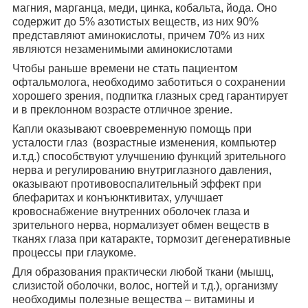
магния, марганца, меди, цинка, кобальта, йода. Оно
содержит до 5% азотистых веществ, из них 90%
представляют аминокислоты, причем 70% из них
являются незаменимыми аминокислотами
Чтобы раньше времени не стать пациентом
офтальмолога, необходимо заботиться о сохранении
хорошего зрения, подпитка глазных сред гарантирует
и в преклонном возрасте отличное зрение.
Капли оказывают своевременную помощь при
усталости глаз (возрастные изменения, компьютер
и.т.д.) способствуют улучшению функций зрительного
нерва и регулированию внутриглазного давления,
оказывают противовоспалительный эффект при
блефаритах и конъюнктивитах, улучшает
кровоснабжение внутренних оболочек глаза и
зрительного нерва, нормализует обмен веществ в
тканях глаза при катаракте, тормозит дегенеративные
процессы при глаукоме.
Для образования практически любой ткани (мышц,
слизистой оболочки, волос, ногтей и т.д.), организму
необходимы полезные вещества – витамины и