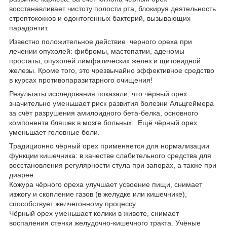
восстанавливает чистоту полости рта, блокируя деятельность
стрептококков и одонтогенных бактерий, вызывающих
парадонтит.
Известно положительное действие черного ореха при
лечении опухолей: фибромы, мастопатии, аденомы
простаты, опухолей лимфатических желез и щитовидной
железы. Кроме того, это чрезвычайно эффективное средство
в курсах противопаразитарного очищения!
Результаты исследования показали, что чёрный орех
значительно уменьшает риск развития болезни Альцгеймера
за счёт разрушения амилоидного бета-белка, основного
компонента бляшек в мозге больных. Ещё чёрный орех
уменьшает головные боли.
Традиционно чёрный орех применяется для нормализации
функции кишечника: в качестве слабительного средства для
восстановления регулярности стула при запорах, а также при
диарее.
Кожура чёрного ореха улучшает усвоение пищи, снимает
изжогу и скопление газов (в желудке или кишечнике),
способствует желчегонному процессу.
Чёрный орех уменьшает колики в животе, снимает
воспаления стенки желудочно-кишечного тракта. Учёные