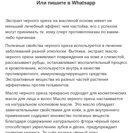
Или пишите в Whatsapp
Экстракт черного ореха на масляной основе имеет не
меньший лечебный эффект, чем настойка, его с успехом
могут принимать те, кому спирт противопоказан по каким-
либо причинам.
Полезные свойства черного ореха используются в лечении
заболеваний разной этиологии. Вытяжка, экстракт, масло
черного ореха заживляют повреждения на коже и слизистой,
рассасывают рубцы, останавливают воспалительный процесс
и кровотечение, используются внутрь в качестве
противорвотного, иммуномодулирующего средства.
Экстрактивные вещества из разных частей растения
эффективны против гельминтов.
Масло черного ореха прекрасно подходит для косметических
масок для лица и волос Масло черного ореха настаивается
на натуральном хлопковом масле. Это масло обладает
замечательными свойствами для кожи, а для внутреннего
применения содержит множество полезных веществ.
Благодаря содержанию натурального фтора чёрный орех
способствует укреплению зубов и дёсен, предупреждает
развитие кариеса. За счёт юглона чёрный орех