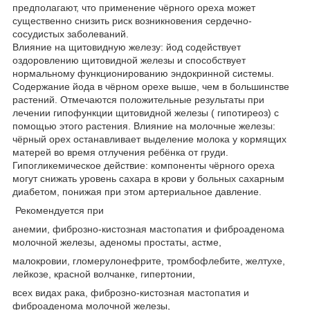
предполагают, что применение чёрного ореха может
существенно снизить риск возникновения сердечно-
сосудистых заболеваний.
Влияние на щитовидную железу: йод содействует
оздоровлению щитовидной железы и способствует
нормальному функционированию эндокринной системы.
Содержание йода в чёрном орехе выше, чем в большинстве
растений. Отмечаются положительные результаты при
лечении гипофункции щитовидной железы ( гипотиреоз) с
помощью этого растения. Влияние на молочные железы:
чёрный орех останавливает выделение молока у кормящих
матерей во время отлучения ребёнка от груди.
Гипогликемическое действие: компоненты чёрного ореха
могут снижать уровень сахара в крови у больных сахарным
диабетом, понижая при этом артериальное давление.
Рекомендуется при
анемии, фиброзно-кистозная мастопатия и фиброаденома
молочной железы, аденомы простаты, астме,
малокровии, гломерулонефрите, тромбофлебите, желтухе,
лейкозе, красной волчанке, гипертонии,
всех видах рака, фиброзно-кистозная мастопатия и
фиброаденома молочной железы,