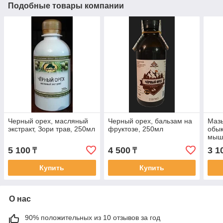
Подобные товары компании
Черный орех, масляный
Черный орех, бальзам на
Мазь
экстракт, Зори трав, 250мл
фруктозе, 250мл
обык
мыш
узло
5 100
4 500
3 1
₸
₸
кист
др,З
Купить
Купить
О нас
90% положительных из 10 отзывов за год