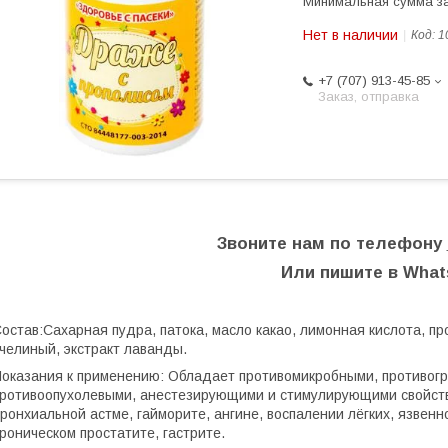
Минимальная сумма за
Нет в наличии
Код:
1
+7 (707) 913-45-85
Заказ, отправка
Звоните нам по телефону
Или пишите в Wha
остав:Сахарная пудра, патока, масло какао, лимонная кислота, п
челиный, экстракт лаванды.
оказания к применению: Обладает противомикробными, противог
ротивоопухолевыми, анестезирующими и стимулирующими свойства
ронхиальной астме, гайморите, ангине, воспалении лёгких, язвен
роническом простатите, гастрите.