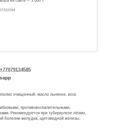
каза на сайте — 3 000 ₸
07331094
+77079134585
tsapp
рополис очищенный, масло льняное, воск
рибковыми, противовоспалительными,
ми. Рекомендуется при туберкулезе лёгких,
ной болезни желудка, щитовидной железы,