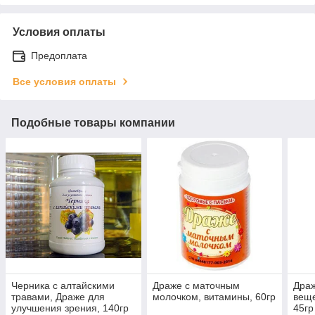
Условия оплаты
Предоплата
Все условия оплаты
Подобные товары компании
Черника с алтайскими
Драже с маточным
Дра
травами, Драже для
молочком, витамины, 60гр
веще
улучшения зрения, 140гр
45гр