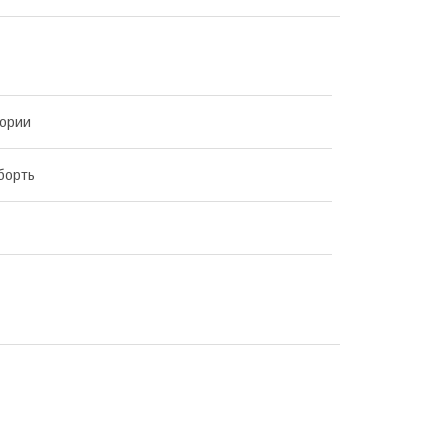
ории
борть