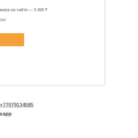
каза на сайте — 3 000 ₸
594
+77079134585
tsapp