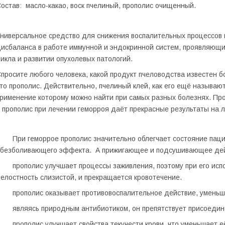
остав:
масло-какао, воск пчелиный, прополис очищенный.
ниверсальное средство для снижения воспалительных процессов 
исбаланса в работе иммунной и эндокринной систем, проявляющи
икла и развитии опухолевых патологий.
просите любого человека, какой продукт пчеловодства известен бо
то прополис. Действительно, пчелиный клей, как его ещё называю
рименение которому можно найти при самых разных болезнях. Пр
 прополис при лечении геморроя даёт прекрасные результаты на 
 При геморрое прополис значительно облегчает состояние пацие
безболивающего эффекта. А прижигающее и подсушивающее дейст
 прополис улучшает процессы заживления, поэтому при его исп
елостность слизистой, и прекращается кровотечение.
 прополис оказывает противовоспалительное действие, уменьша
 являясь природным антибиотиком, он препятствует присоедине
 прополис улучшает свойства текучести крови, что уменьшает её