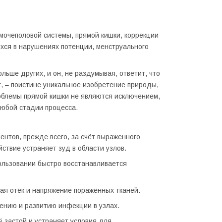
мочеполовой системы, прямой кишки, коррекции
хся в нарушениях потенции, менструального
льше других, и он, не раздумывая, ответит, что
т, – поистине уникальное изобретение природы,
облемы прямой кишки не являются исключением,
любой стадии процесса.
нтов, прежде всего, за счёт выраженного
вие устраняет зуд в области узлов.
ользовании быстро восстанавливается
я отёк и напряжение поражённых тканей.
нию и развитию инфекции в узлах.
 застой и устраняет условия для