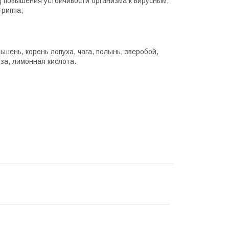
д повышения устойчивости организма к вирусным,
гриппа;
ьшень, корень лопуха, чага, полынь, зверобой,
за, лимонная кислота.