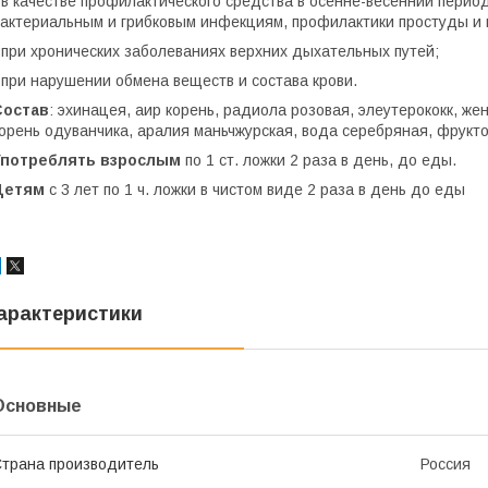
 в качестве профилактического средства в осенне-весенний перио
актериальным и грибковым инфекциям, профилактики простуды и 
 при хронических заболеваниях верхних дыхательных путей;
 при нарушении обмена веществ и состава крови.
Состав
: эхинацея, аир корень, радиола розовая, элеутерококк, жен
орень одуванчика, аралия маньчжурская, вода серебряная, фрукто
Употреблять взрослым
по 1 ст. ложки 2 раза в день, до еды.
Детям
с 3 лет по 1 ч. ложки в чистом виде 2 раза в день до еды
арактеристики
Основные
трана производитель
Россия