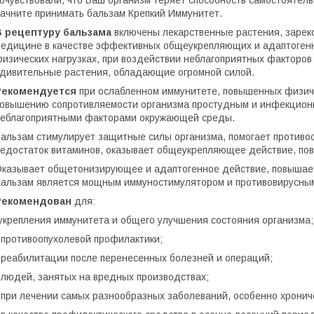
очувствовали, что Ваш организм теряет способность самостоятель
ачните принимать бальзам Крепкий Иммунитет.
В рецептуру бальзама
включены лекарственные растения, зарек
едицине в качестве эффективных общеукрепляющих и адаптогенн
изических нагрузках, при воздействии неблагоприятных факторо
дивительные растения, обладающие огромной силой.
Рекомендуется
при ослабленном иммунитете, повышенных физиче
овышению сопротивляемости организма простудным и инфекционн
еблагоприятными факторами окружающей среды.
альзам стимулирует защитные силы организма, помогает противо
едостаток витаминов, оказывает общеукрепляющее действие, по
казывает общетонизирующее и адаптогенное действие, повышает
альзам является мощным иммуностимулятором и противовирусным
Рекомендован
для:
укрепления иммунитета и общего улучшения состояния организма;
 противоопухолевой профилактики;
 реабилитации после перенесенных болезней и операций;
 людей, занятых на вредных производствах;
 при лечении самых разнообразных заболеваний, особенно хронич