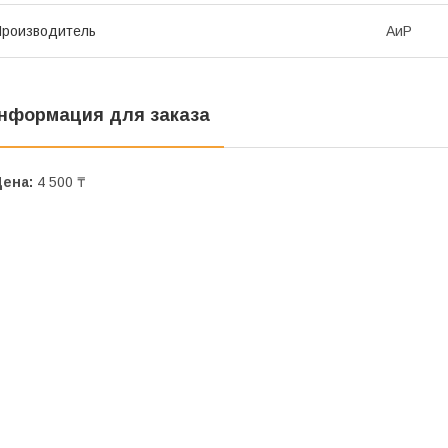
роизводитель
АиР
нформация для заказа
Цена:
4 500 ₸