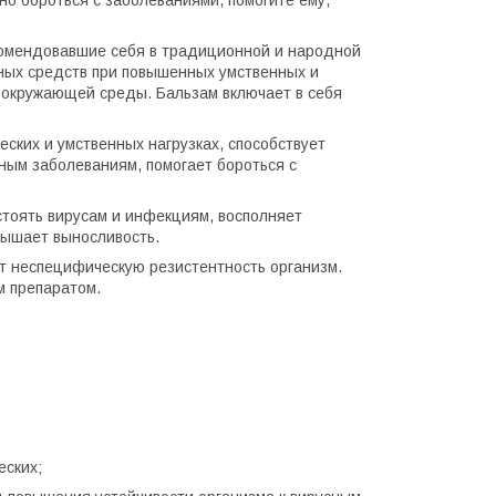
но бороться с заболеваниями, помогите ему,
омендовавшие себя в традиционной и народной
ых средств при повышенных умственных и
в окружающей среды. Бальзам включает в себя
ских и умственных нагрузках, способствует
ым заболеваниям, помогает бороться с
стоять вирусам и инфекциям, восполняет
вышает выносливость.
 неспецифическую резистентность организм.
 препаратом.
еских;