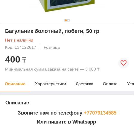
Багульник болотный, побеги, 50 гр
Нет в наличии
Код: 134122617
Розница
400
₸
Минимальная сумма заказа на сайте — 3 000 ₸
Описание
Характеристики
Доставка
Оплата
Усл
Описание
Звоните нам по телефону
+77079134585
Или пишите в Whatsapp