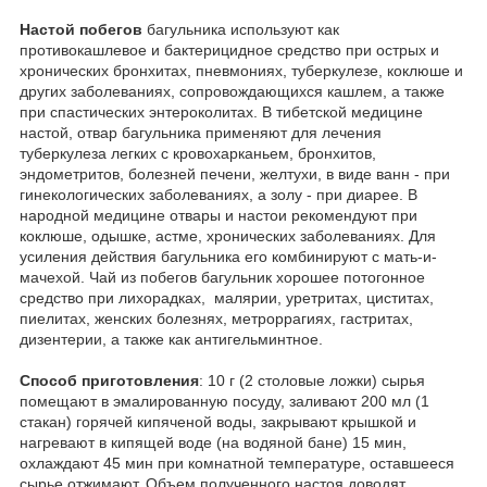
Настой побегов
багульника используют как
противокашлевое и бактерицидное средство при острых и
хронических бронхитах, пневмониях, туберкулезе, коклюше и
других заболеваниях, сопровождающихся кашлем, а также
при спастических энтероколитах. В тибетской медицине
настой, отвар багульника применяют для лечения
туберкулеза легких с кровохарканьем, бронхитов,
эндометритов, болезней печени, желтухи, в виде ванн - при
гинекологических заболеваниях, а золу - при диарее. В
народной медицине отвары и настои рекомендуют при
коклюше, одышке, астме, хронических заболеваниях. Для
усиления действия багульника его комбинируют с мать-и-
мачехой. Чай из побегов багульник хорошее потогонное
средство при лихорадках, малярии, уретритах, циститах,
пиелитах, женских болезнях, метроррагиях, гастритах,
дизентерии, а также как антигельминтное.
Способ приготовления
: 10 г (2 столовые ложки) сырья
помещают в эмалированную посуду, заливают 200 мл (1
стакан) горячей кипяченой воды, закрывают крышкой и
нагревают в кипящей воде (на водяной бане) 15 мин,
охлаждают 45 мин при комнатной температуре, оставшееся
сырье отжимают. Объем полученного настоя доводят