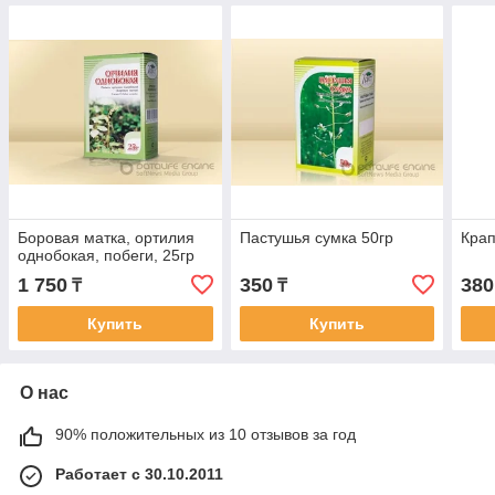
Боровая матка, ортилия
Пастушья сумка 50гр
Крап
однобокая, побеги, 25гр
1 750
350
380
₸
₸
Купить
Купить
О нас
90% положительных из 10 отзывов за год
Работает с 30.10.2011