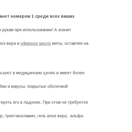
танет номером 1 среди всех ваших
о рукам при использовании! А значит
лоэ-вера и
эфирное масло
мяты, оставляя на
льзуют в медицинских целях и имеет более
ибки и вирусы, покрытые оболочкой
ереть его в ладонях. При этом не требуется
р, триэтаноламин, гель алое вера, альфа-
.