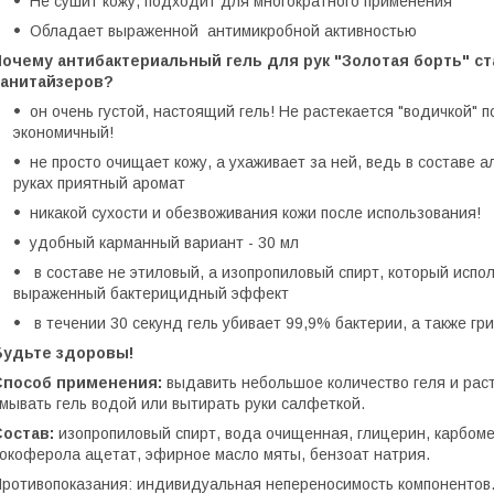
Не сушит кожу, подходит для многократного применения
Обладает выраженной антимикробной активностью
Почему антибактериальный гель для рук "Золотая борть" с
санитайзеров?
он очень густой, настоящий гель! Не растекается "водичкой" п
экономичный!
не просто очищает кожу, а ухаживает за ней, ведь в составе а
руках приятный аромат
никакой сухости и обезвоживания кожи после использования!
удобный карманный вариант - 30 мл
в составе не этиловый, а изопропиловый спирт, который испо
выраженный бактерицидный эффект
в течении 30 секунд гель убивает 99,9% бактерии, а также гр
Будьте здоровы!
Способ применения:
выдавить небольшое количество геля и раст
мывать гель водой или вытирать руки салфеткой.
Состав:
изопропиловый спирт, вода очищенная, глицерин, карбоме
окоферола ацетат, эфирное масло мяты, бензоат натрия.
ротивопоказания: индивидуальная непереносимость компонентов