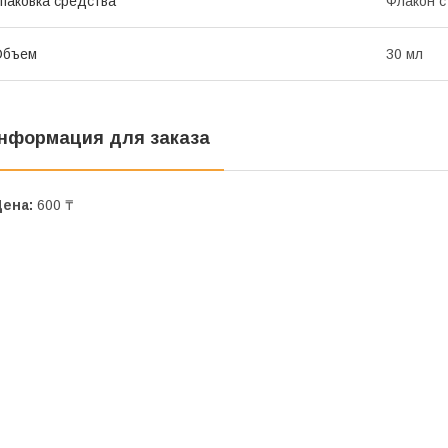
паковка средства
Флакон с
Объем
30 мл
нформация для заказа
Цена:
600 ₸