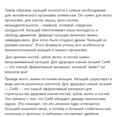
Таким образом, кальций относится к самым необходимым
для человеческого организма элементам. Он нужен для всего
организма: для клеток, мышц, всех систем
жизнедеятельности – нервной, половой, сердечно-
сосудистой. Кальций обеспечивает нашу молодость и
свободу движения. Дефицит кальция жизненно важно
ликвидировать. Для этого было создано драже "Кальций из
раковин рапана". В его формуле учтены все особенности
взаимоотношений кальция и нашего организма.
Для крепких костей, зубов, волос и ногтей нужен
биоусваиваемый кальций. Для здоровья самый лучший Ca48
― это самый эффективный материал, который "живет" на
морском дне!
Прежде всего, важен источник кальция. Кальций существует в
виде шести различных изотопов. Для здоровья самый лучший
― Ca48 ― это самый эффективный материал для
строительства здоровой клетки костей, зубов, волос и ногтей.
Это связано с тем, что Ca48 обладает дважды магическим
ядром. Это означает, что его атомное ядро отличается
большей энергией связи, а потому и большей стабильностью,
поскольку и протоны, и нейтроны составляют двойное