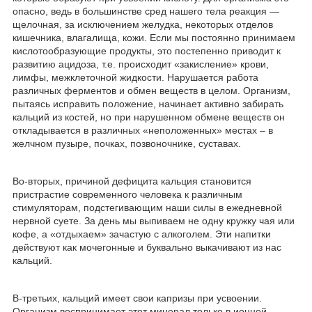
опасно, ведь в большинстве сред нашего тела реакция ―
щелочная, за исключением желудка, некоторых отделов
кишечника, влагалища, кожи. Если мы постоянно принимаем
кислотообразующие продукты, это постепенно приводит к
развитию ацидоза, т.е. происходит «закисление» крови,
лимфы, межклеточной жидкости. Нарушается работа
различных ферментов и обмен веществ в целом. Организм,
пытаясь исправить положение, начинает активно забирать
кальций из костей, но при нарушенном обмене веществ он
откладывается в различных «неположенных» местах – в
желчном пузыре, почках, позвоночнике, суставах.
Во-вторых, причиной дефицита кальция становится
пристрастие современного человека к различным
стимуляторам, подстегивающим наши силы в ежедневной
нервной суете. За день мы выпиваем не одну кружку чая или
кофе, а «отдыхаем» зачастую с алкоголем. Эти напитки
действуют как мочегонные и буквально выкачивают из нас
кальций.
В-третьих, кальций имеет свои капризы при усвоении.
Организм воспринимает этот минерал только в ионной