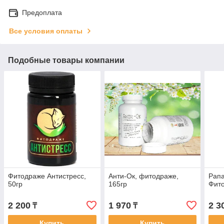
Предоплата
Все условия оплаты
Подобные товары компании
Фитодраже Антистресс,
Анти-Ок, фитодраже,
Рапа
50гр
165гр
Фито
2 200
1 970
2 3
₸
₸
Купить
Купить