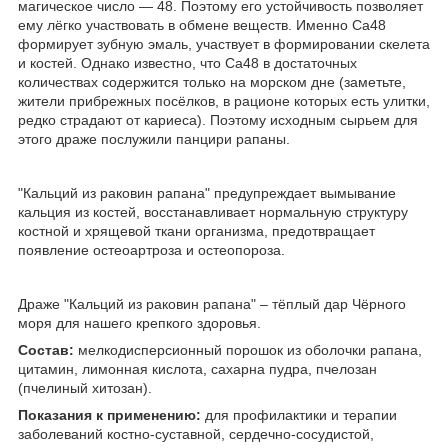
магическое число ― 48. Поэтому его устойчивость позволяет
ему лёгко участвовать в обмене веществ. Именно Ca48
формирует зубную эмаль, участвует в формировании скелета
и костей. Однако известно, что Ca48 в достаточных
количествах содержится только на морском дне (заметьте,
жители прибрежных посёлков, в рационе которых есть улитки,
редко страдают от кариеса). Поэтому исходным сырьем для
этого драже послужили панцири рапаны.
"Кальций из раковин рапана" предупреждает вымывание
кальция из костей, восстанавливает нормальную структуру
костной и хрящевой ткани организма, предотвращает
появление остеоартроза и остеопороза.
Драже "Кальций из раковин рапана" – тёплый дар Чёрного
моря для нашего крепкого здоровья.
Состав:
мелкодисперсионный порошок из оболочки рапана,
цитамин, лимонная кислота, сахарна пудра, пчелозан
(пчелиный хитозан).
Показания к применению:
для профилактики и терапии
заболеваний костно-суставной, сердечно-сосудистой,