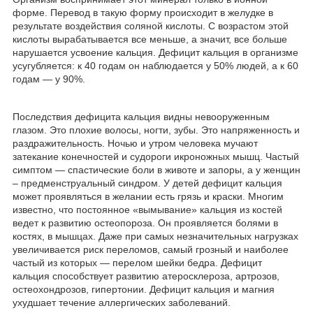
форме. Перевод в такую форму происходит в желудке в
результате воздействия соляной кислоты. С возрастом этой
кислоты вырабатывается все меньше, а значит, все больше
нарушается усвоение кальция. Дефицит кальция в организме
усугубляется: к 40 годам он наблюдается у 50% людей, а к 60
годам ― у 90%.
Последствия дефицита кальция видны невооруженным
глазом. Это плохие волосы, ногти, зубы. Это напряженность и
раздражительность. Ночью и утром человека мучают
затекание конечностей и судороги икроножных мышц. Частый
симптом ― спастические боли в животе и запоры, а у женщин
– предменструальный синдром. У детей дефицит кальция
может проявляться в желании есть грязь и краски. Многим
известно, что постоянное «вымывание» кальция из костей
ведет к развитию остеопороза. Он проявляется болями в
костях, в мышцах. Даже при самых незначительных нагрузках
увеличивается риск переломов, самый грозный и наиболее
частый из которых ― перелом шейки бедра. Дефицит
кальция способствует развитию атеросклероза, артрозов,
остеохондрозов, гипертонии. Дефицит кальция и магния
ухудшает течение аллергических заболеваний.