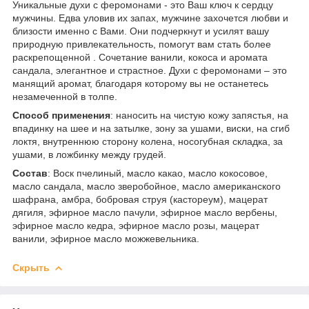
Уникальные духи с феромонами - это Ваш ключ к сердцу
мужчины. Едва уловив их запах, мужчине захочется любви и
близости именно с Вами. Они подчеркнут и усилят вашу
природную привлекательность, помогут вам стать более
раскрепощенной . Сочетание ванили, кокоса и аромата
сандала, элегантное и страстное. Духи с феромонами – это
манящий аромат, благодаря которому вы не останетесь
незамеченной в толпе.
Способ применения
: наносить на чистую кожу запястья, на
впадинку на шее и на затылке, зону за ушами, виски, на сгиб
локтя, внутреннюю сторону колена, носогубная складка, за
ушами, в ложбинку между грудей.
Состав
: Воск пчелиный, масло какао, масло кокосовое,
масло сандала, масло зверобойное, масло американского
шафрана, амбра, бобровая струя (кастореум), мацерат
дягиля, эфирное масло пачули, эфирное масло вербены,
эфирное масло кедра, эфирное масло розы, мацерат
ванили, эфирное масло можжевельника.
Скрыть