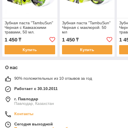
Зубная паста "TambuSun"
Зубная паста "TambuSun"
Зубн
Черная с Кавказскими
Черная с маклюрой. 50
Черн
травами, 50 мл.
мл
трав
1 450
1 450
1 4
₸
₸
Купить
Купить
О нас
90% положительных из 10 отзывов за год
Работает с 30.10.2011
г. Павлодар
Павлодар, Казахстан
Контакты
Сегодня выходной