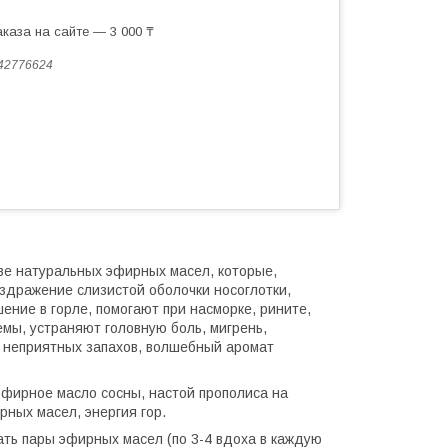
каза на сайте — 3 000 ₸
42776624
ве натуральных эфирных масел, которые,
здражение слизистой оболочки носоглотки,
ение в горле, помогают при насморке, рините,
мы, устраняют головную боль, мигрень,
т неприятных запахов, волшебный аромат
эфирное масло сосны, настой прополиса на
ных масел, энергия гор.
ать пары эфирных масел (по 3-4 вдоха в каждую