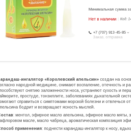
Минимальная сумма за
Нет в наличии
Код:
1
+7 (707) 913-45-85
Заказ, отправка
Карандаш-ингалятор «Королевский апельсин»
создан на осно
огласно народной медицине, снимают воспаление, отечность и ра
пособствуют снятию заложенности носа, устраняют сухость и перш
айморите, простуде, тонзиллите, заболеваниях дыхательной систе
омогают справиться с симптомами морской болезни и отвлечься о
пельсина бодрит и возвращает ясность мыслей.
Состав
: ментол, эфирное масло апельсина, эфирное масло мяты, 
афлоровом масле, масло чабреца, ароматическая композиция эфир
Способ применения
: поднести карандаш-ингалятор к носу, вдых