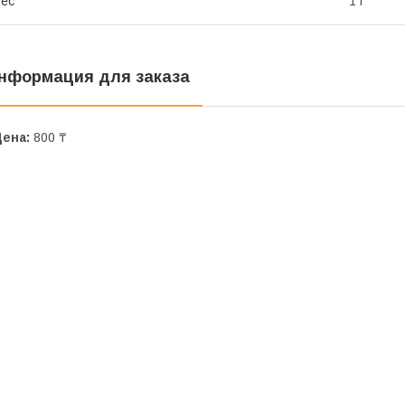
ес
1 г
нформация для заказа
Цена:
800 ₸