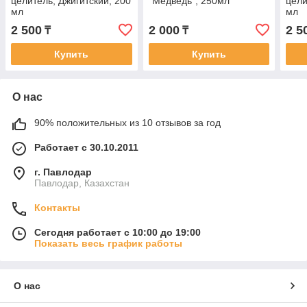
целитель, Джигитский, 200
"Медведь", 250мл
цели
мл
мл
2 500
2 000
2 5
₸
₸
Купить
Купить
О нас
90% положительных из 10 отзывов за год
Работает с 30.10.2011
г. Павлодар
Павлодар, Казахстан
Контакты
Сегодня работает с 10:00 до 19:00
Показать весь график работы
О нас