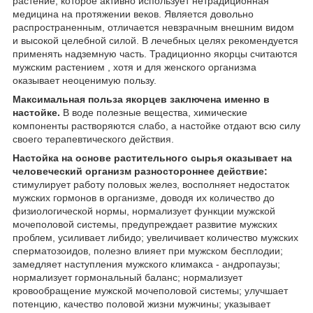
растение, которое активно использует нетрадиционная
медицина на протяжении веков. Является довольно
распространенным, отличается невзрачным внешним видом
и высокой целебной силой. В лечебных целях рекомендуется
применять надземную часть. Традиционно якорцы считаются
мужским растением , хотя и для женского организма
оказывает неоценимую пользу.
Максимальная польза якорцев заключена именно в
настойке.
В воде полезные вещества, химические
компоненты растворяются слабо, а настойке отдают всю силу
своего терапевтического действия.
Настойка на основе растительного сырья оказывает на
человеческий организм разностороннее действие:
стимулирует работу половых желез, восполняет недостаток
мужских гормонов в организме, доводя их количество до
физиологической нормы, нормализует функции мужской
мочеполовой системы, предупреждает развитие мужских
проблем, усиливает либидо; увеличивает количество мужских
сперматозоидов, полезно влияет при мужском бесплодии;
замедляет наступления мужского климакса - андропаузы;
нормализует гормональный баланс; нормализует
кровообращение мужской мочеполовой системы; улучшает
потенцию, качество половой жизни мужчины; указывает