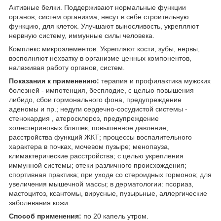
Активные белки. Поддерживают нормальные функции
органов, систем организма, несут в себе строительную
функцию, для клеток. Улучшают выносливость, укрепляют
нервную систему, иммунные силы человека.
Комплекс микроэлементов. Укрепляют кости, зубы, нервы,
восполняют нехватку в организме ценных компонентов,
налаживая работу органов, систем.
Показания к применению:
терапия и профилактика мужских
болезней - импотенция, бесплодие, с целью повышения
либидо, сбои гормонального фона, предупреждение
аденомы и пр.; недуги сердечно-сосудистой системы -
стенокардия , атеросклероз, предупреждение
холестериновых бляшек; повышенное давление;
расстройства функций ЖКТ; процессы воспалительного
характера в почках, мочевом пузыре; менопауза,
климактерические расстройства; с целью укрепления
иммунной системы; отеки различного происхождения;
спортивная практика; при уходе со стероидных гормонов; для
увеличения мышечной массы; в дерматологии: псориаз,
мастоцитоз, ксантомы, вирусные, пузырьные, аллергические
заболевания кожи.
Способ применения:
по 20 капель утром.