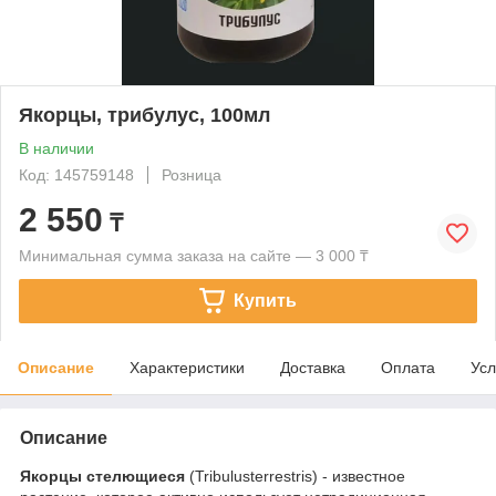
Якорцы, трибулус, 100мл
В наличии
Код: 145759148
Розница
2 550
₸
Минимальная сумма заказа на сайте — 3 000 ₸
Купить
Описание
Характеристики
Доставка
Оплата
Усл
Описание
Якорцы стелющиеся
(Tribulusterrestris) - известное