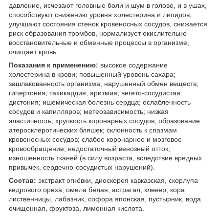
давление, исчезают головные боли и шум в голове, и в ушах,
способствуют снижению уровня холестерина и липидов,
улучшают состояния стенок кровеносных сосудов, снижается
риск образования тромбов, нормализует окислительно-
восстановительные и обменные процессы в организме,
очищает кровь.
Показания к применению:
высокое содержание
холестерина в крови; повышенный уровень сахара;
зашлакованность организма; нарушенный обмен веществ;
гипертония; тахикардия; аритмия; вегето-сосудистая
дистония; ишемическая болезнь сердца; ослабленность
сосудов и капилляров; метеозависимость; низкая
эластичность, хрупкость коронарных сосудов; образование
атеросклеротических бляшек; склонность к спазмам
кровеносных сосудов; слабое коронарное и мозговое
кровообращение; недостаточный венозный отток;
изношенность тканей (в силу возраста, вследствие вредных
привычек, сердечно-сосудистых нарушений).
Состав:
экстракт огнёвки, диоскорея кавказская, скорлупа
кедрового ореха, омела белая, астрагал, клевер, кора
лиственницы, лабазник, софора японская, пустырник, вода
очищенная, фруктоза, лимонная кислота.