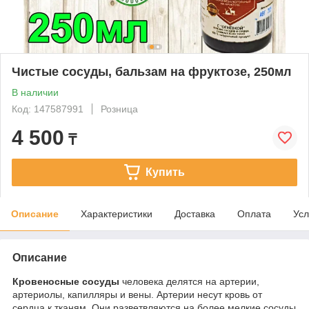
Чистые сосуды, бальзам на фруктозе, 250мл
В наличии
Код: 147587991
Розница
4 500
₸
Купить
Описание
Характеристики
Доставка
Оплата
Усл
Описание
Кровеносные сосуды
человека делятся на артерии,
артериолы, капилляры и вены. Артерии несут кровь от
сердца к тканям. Они разветвляются на более мелкие сосуды