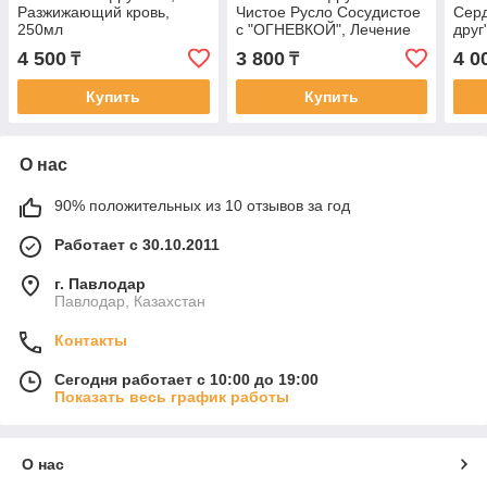
Разжижающий кровь,
Чистое Русло Сосудистое
Сер
250мл
с "ОГНЕВКОЙ", Лечение
друг
сосудов и сердца,
4 500
3 800
4 0
₸
₸
снижение
холестерина,200мл
Купить
Купить
О нас
90% положительных из 10 отзывов за год
Работает с 30.10.2011
г. Павлодар
Павлодар, Казахстан
Контакты
Сегодня работает с 10:00 до 19:00
Показать весь график работы
О нас