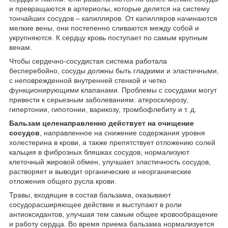
и превращаются в артериолы, которые делятся на систему
тончайших сосудов – капилляров. От капилляров начинаются
мелкие вены, они постепенно сливаются между собой и
укрупняются. К сердцу кровь поступает по самым крупным
венам.
Чтобы сердечно-сосудистая система работала
бесперебойно, сосуды должны быть гладкими и эластичными,
с неповрежденной внутренней стенкой и четко
функционирующими клапанами. Проблемы с сосудами могут
привести к серьезным заболеваниям: атеросклерозу,
гипертонии, гипотонии, варикозу, тромбофлебиту и т. д.
Бальзам целенаправленно действует на очищение
сосудов
, направленное на снижение содержания уровня
холестерина в крови, а также препятствует отложению солей
кальция в фиброзных бляшках сосудов, нормализуют
клеточный жировой обмен, улучшает эластичность сосудов,
растворяет и выводит органические и неорганические
отложения общего русла крови.
Травы, входящие в состав бальзама, оказывают
сосудорасширяющее действие и выступают в роли
антиоксидантов, улучшая тем самым общее кровообращение
и работу сердца. Во время приема бальзама нормализуется