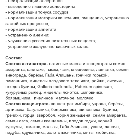
- нейтрализации аллергенов;
- выведению лишнего холестерина;
- нормализации тонуса сосудов;
- нормализации моторики кишечника, очищению, устранению
застойных процессов;
- нормализации аппетита;
- устранению анемии;
- улучшению усвоения питательных веществ;
- устранению желудочно-кишечных колик.
Состав:
Состав активатора:
нативные масла и концентраты семян
амаранта, шиитаке, тыквы, чаги, клещевины, лапчатки, семян
винограда, берёзы, Габа Алишань, гречихи горькой,
лимонника, мицеллы плодового тела чаги, рейши, лисички,
плодов бузины, Galleria mellonella, Poterium spinosum,
кукурузных рылец, мицеллы яснотки, шиповника,
боярышника, пчелиное маточное молочко.
Состав концентрата:
концентрат имбиря, укропа, берёзы,
артишока, багульника, боярышника, шиповника, бузины,
гречихи, горца, зверобоя, корня женьшеня, семян амаранта,
семян овса, семян клещевины, плодов годжи, корней
куркумы, томатов, мальвы, Габа Алишань, уснеи, лапачо,
падуба, одуванчика, золототысячника, мяты, любистка,