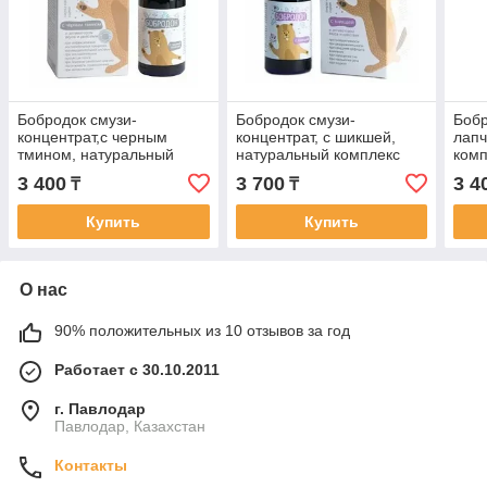
Бобродок смузи-
Бобродок смузи-
Бобр
концентрат,с черным
концентрат, с шикшей,
лапч
тмином, натуральный
натуральный комплекс
комп
комплекс для
для нервной системы, для
заб
3 400
3 700
3 4
₸
₸
мочеполовой системы,
детей, 50мл
желе
для детей, 50мл
Купить
Купить
О нас
90% положительных из 10 отзывов за год
Работает с 30.10.2011
г. Павлодар
Павлодар, Казахстан
Контакты